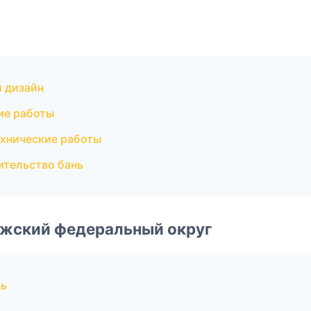
 дизайн
ие работы
хнические работы
ительство бань
лжский федеральный округ
мь