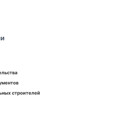
ми
ельства
ументов
ьных строителей