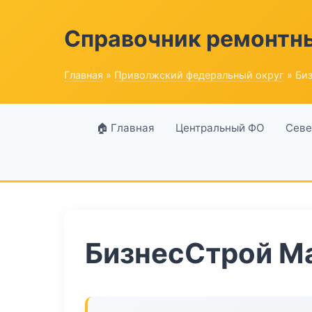
Справочник ремонтн
Главная
»
Приволжский федеральный округ
» Би
🏠 Главная
Центральный ФО
Севе
БизнесСтрой М