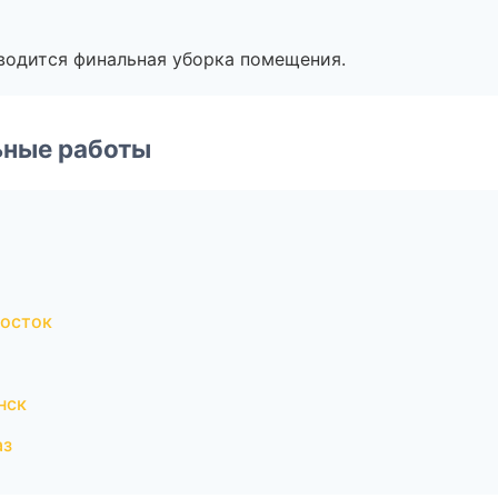
оводится финальная уборка помещения.
ьные работы
осток
нск
аз