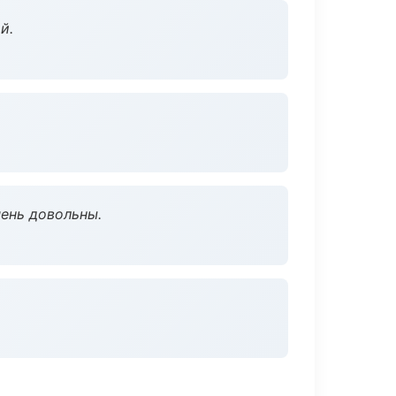
й.
чень довольны.