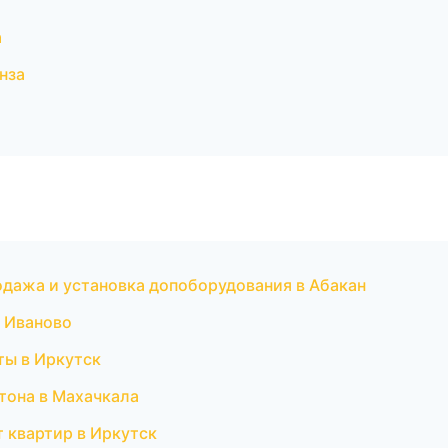
а
нза
родажа и установка допоборудования в Абакан
в Иваново
ты в Иркутск
тона в Махачкала
 квартир в Иркутск