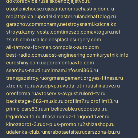
doktoradvice.ru
selskoehozjajstvo.ru
otopleniehouse.ru
justinterior.ru
chastnyjdom.ru
mojateplica.ru
podelkimaster.ru
landshaftblog.ru
garazhov.com
monamy.net
stroysnami.kz
lcna.kz
stroyu.kz
my-vesta.com
timeszp.com
avtoguru.net
zsmh.com.ua
allcelebsplasticsurgery.com
all-tattoos-for-men.com
poisk-auto.com
best-radio.com.ua
ost-engineering.com
kuryatnik.info
euroshiny.com.ua
poremontuavto.com
searchus-nauti.ru
mirmam.info
smi366.ru
transgazstroy.ru
orgmanagement.org
yes-fitness.ru
xtreme-rp.ru
wasdpvp.ru
voda-otri.ru
tishinapve.ru
orenferma.ru
avtoservis-avgust.ru
lord-tv.ru
backstage-682-music.ru
lordfilm7.ru
lordfilm13.ru
prime-cars63.ru
un-believable.ru
codetool.ru
legardoauto.ru
lithasa.ru
muz-1.ru
gooddver.ru
kinozadrot-3.ru
qr-plus-promo.ru
2shizashop.ru
udalenka-club.ru
nerabotaetsite.ru
carszona-bu.ru