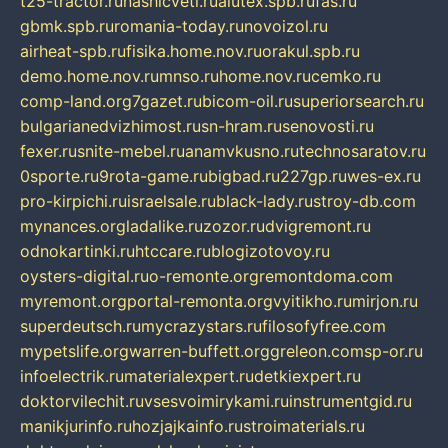
t25-tractor.ru
nashicveti.ru
alutex.spb.ru
fas.ru
gbmk.spb.ru
romania-today.ru
novoizol.ru
airheat-spb.ru
fisika.home.nov.ru
orakul.spb.ru
demo.home.nov.ru
mnso.ru
home.nov.ru
cemko.ru
comp-land.org
7gazet.ru
bicom-oil.ru
superiorsearch.ru
bulgarianedvizhimost.ru
sn-hram.ru
senovosti.ru
fexer.ru
snite-mebel.ru
anamvkusno.ru
technosaratov.ru
0sporte.ru
9rota-game.ru
bigbad.ru
227gp.ru
wes-ex.ru
pro-kirpichi.ru
israelsale.ru
black-lady.ru
stroy-db.com
mynances.org
ladalike.ru
zozor.ru
dvigremont.ru
odnokartinki.ru
htccare.ru
blogizotovoy.ru
oysters-digital.ru
o-remonte.org
remontdoma.com
myremont.org
portal-remonta.org
vyitikho.ru
mirjon.ru
superdeutsch.ru
mycrazystars.ru
filosofyfree.com
mypetslife.org
warren-buffett.org
greleon.com
sp-or.ru
infoelectrik.ru
materialexpert.ru
detkiexpert.ru
doktorvilechit.ru
vsesvoimirykami.ru
instrumentgid.ru
manikjurinfo.ru
hozjajkainfo.ru
stroimaterials.ru