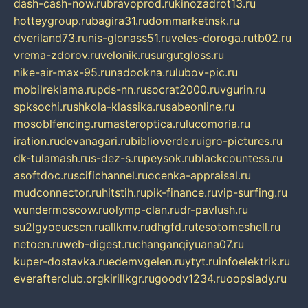
dash-cash-now.ru
bravoprod.ru
kinozadrot13.ru
hotteygroup.ru
bagira31.ru
dommarketnsk.ru
dveriland73.ru
nis-glonass51.ru
veles-doroga.ru
tb02.ru
vrema-zdorov.ru
velonik.ru
surgutgloss.ru
nike-air-max-95.ru
nadookna.ru
lubov-pic.ru
mobilreklama.ru
pds-nn.ru
socrat2000.ru
vgurin.ru
spksochi.ru
shkola-klassika.ru
sabeonline.ru
mosoblfencing.ru
masteroptica.ru
lucomoria.ru
iration.ru
devanagari.ru
biblioverde.ru
igro-pictures.ru
dk-tulamash.ru
s-dez-s.ru
peysok.ru
blackcountess.ru
asoftdoc.ru
scifichannel.ru
ocenka-appraisal.ru
mudconnector.ru
hitstih.ru
pik-finance.ru
vip-surfing.ru
wundermoscow.ru
olymp-clan.ru
dr-pavlush.ru
su2lgyoeucscn.ru
allkmv.ru
dhgfd.ru
tesotomeshell.ru
netoen.ru
web-digest.ru
changanqiyuana07.ru
kuper-dostavka.ru
edemvgelen.ru
ytyt.ru
infoelektrik.ru
everafterclub.org
kirillkgr.ru
goodv1234.ru
oopslady.ru