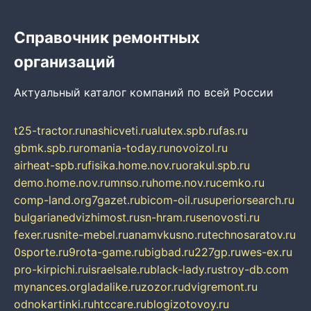
Справочник ремонтных
организаций
Актуальный каталог компаний по всей России
t25-tractor.ru
nashicveti.ru
alutex.spb.ru
fas.ru
gbmk.spb.ru
romania-today.ru
novoizol.ru
airheat-spb.ru
fisika.home.nov.ru
orakul.spb.ru
demo.home.nov.ru
mnso.ru
home.nov.ru
cemko.ru
comp-land.org
7gazet.ru
bicom-oil.ru
superiorsearch.ru
bulgarianedvizhimost.ru
sn-hram.ru
senovosti.ru
fexer.ru
snite-mebel.ru
anamvkusno.ru
technosaratov.ru
0sporte.ru
9rota-game.ru
bigbad.ru
227gp.ru
wes-ex.ru
pro-kirpichi.ru
israelsale.ru
black-lady.ru
stroy-db.com
mynances.org
ladalike.ru
zozor.ru
dvigremont.ru
odnokartinki.ru
htccare.ru
blogizotovoy.ru