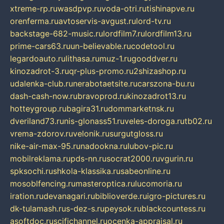
xtreme-rp.ru
wasdpvp.ru
voda-otri.ru
tishinapve.ru
orenferma.ru
avtoservis-avgust.ru
lord-tv.ru
backstage-682-music.ru
lordfilm7.ru
lordfilm13.ru
prime-cars63.ru
un-believable.ru
codetool.ru
legardoauto.ru
lithasa.ru
muz-1.ru
gooddver.ru
kinozadrot-3.ru
qr-plus-promo.ru
2shizashop.ru
udalenka-club.ru
nerabotaetsite.ru
carszona-bu.ru
dash-cash-now.ru
bravoprod.ru
kinozadrot13.ru
hotteygroup.ru
bagira31.ru
dommarketnsk.ru
dveriland73.ru
nis-glonass51.ru
veles-doroga.ru
tb02.ru
vrema-zdorov.ru
velonik.ru
surgutgloss.ru
nike-air-max-95.ru
nadookna.ru
lubov-pic.ru
mobilreklama.ru
pds-nn.ru
socrat2000.ru
vgurin.ru
spksochi.ru
shkola-klassika.ru
sabeonline.ru
mosoblfencing.ru
masteroptica.ru
lucomoria.ru
iration.ru
devanagari.ru
biblioverde.ru
igro-pictures.ru
dk-tulamash.ru
s-dez-s.ru
peysok.ru
blackcountess.ru
asoftdoc.ru
scifichannel.ru
ocenka-appraisal.ru