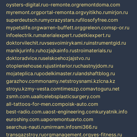
oysters-digital.ru
o-remonte.org
remontdoma.com
myremont.org
portal-remonta.org
vyitikho.ru
mirjon.ru
superdeutsch.ru
mycrazystars.ru
filosofyfree.com
mypetslife.org
warren-buffett.org
greleon.com
sp-or.ru
infoelectrik.ru
materialexpert.ru
detkiexpert.ru
doktorvilechit.ru
vsesvoimirykami.ru
instrumentgid.ru
manikjurinfo.ru
hozjajkainfo.ru
stroimaterials.ru
doktoradvice.ru
selskoehozjajstvo.ru
otopleniehouse.ru
justinterior.ru
chastnyjdom.ru
mojateplica.ru
podelkimaster.ru
landshaftblog.ru
garazhov.com
monamy.net
stroysnami.kz
lcna.kz
stroyu.kz
my-vesta.com
timeszp.com
avtoguru.net
zsmh.com.ua
allcelebsplasticsurgery.com
all-tattoos-for-men.com
poisk-auto.com
best-radio.com.ua
ost-engineering.com
kuryatnik.info
euroshiny.com.ua
poremontuavto.com
searchus-nauti.ru
mirmam.info
smi366.ru
transgazstroy.ru
orgmanagement.org
yes-fitness.ru