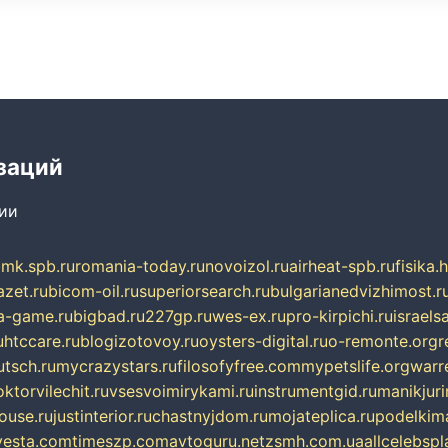
заций
сии
mk.spb.ru
romania-today.ru
novoizol.ru
airheat-spb.ru
fisika.
azet.ru
bicom-oil.ru
superiorsearch.ru
bulgarianedvizhimost.r
a-game.ru
bigbad.ru
227gp.ru
wes-ex.ru
pro-kirpichi.ru
israelsa
u
htccare.ru
blogizotovoy.ru
oysters-digital.ru
o-remonte.org
r
tsch.ru
mycrazystars.ru
filosofyfree.com
mypetslife.org
warr
ktorvilechit.ru
vsesvoimirykami.ru
instrumentgid.ru
manikjuri
ouse.ru
justinterior.ru
chastnyjdom.ru
mojateplica.ru
podelkima
esta.com
timeszp.com
avtoguru.net
zsmh.com.ua
allcelebsp