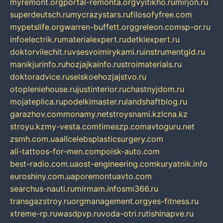
myremont.org
portal-remonta.org
vyitikho.ru
mirjon.ru
superdeutsch.ru
mycrazystars.ru
filosofyfree.com
mypetslife.org
warren-buffett.org
greleon.com
sp-or.ru
infoelectrik.ru
materialexpert.ru
detkiexpert.ru
doktorvilechit.ru
vsesvoimirykami.ru
instrumentgid.ru
manikjurinfo.ru
hozjajkainfo.ru
stroimaterials.ru
doktoradvice.ru
selskoehozjajstvo.ru
otopleniehouse.ru
justinterior.ru
chastnyjdom.ru
mojateplica.ru
podelkimaster.ru
landshaftblog.ru
garazhov.com
monamy.net
stroysnami.kz
lcna.kz
stroyu.kz
my-vesta.com
timeszp.com
avtoguru.net
zsmh.com.ua
allcelebsplasticsurgery.com
all-tattoos-for-men.com
poisk-auto.com
best-radio.com.ua
ost-engineering.com
kuryatnik.info
euroshiny.com.ua
poremontuavto.com
searchus-nauti.ru
mirmam.info
smi366.ru
transgazstroy.ru
orgmanagement.org
yes-fitness.ru
xtreme-rp.ru
wasdpvp.ru
voda-otri.ru
tishinapve.ru