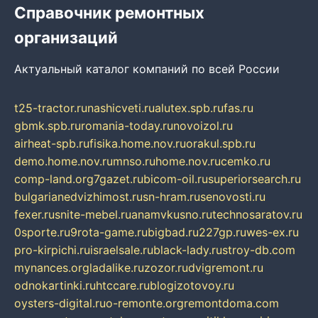
Справочник ремонтных
организаций
Актуальный каталог компаний по всей России
t25-tractor.ru
nashicveti.ru
alutex.spb.ru
fas.ru
gbmk.spb.ru
romania-today.ru
novoizol.ru
airheat-spb.ru
fisika.home.nov.ru
orakul.spb.ru
demo.home.nov.ru
mnso.ru
home.nov.ru
cemko.ru
comp-land.org
7gazet.ru
bicom-oil.ru
superiorsearch.ru
bulgarianedvizhimost.ru
sn-hram.ru
senovosti.ru
fexer.ru
snite-mebel.ru
anamvkusno.ru
technosaratov.ru
0sporte.ru
9rota-game.ru
bigbad.ru
227gp.ru
wes-ex.ru
pro-kirpichi.ru
israelsale.ru
black-lady.ru
stroy-db.com
mynances.org
ladalike.ru
zozor.ru
dvigremont.ru
odnokartinki.ru
htccare.ru
blogizotovoy.ru
oysters-digital.ru
o-remonte.org
remontdoma.com