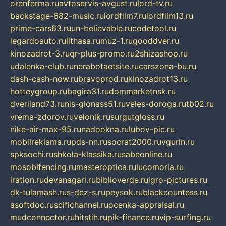
orenferma.ru
avtoservis-avgust.ru
lord-tv.ru
backstage-682-music.ru
lordfilm7.ru
lordfilm13.ru
prime-cars63.ru
un-believable.ru
codetool.ru
legardoauto.ru
lithasa.ru
muz-1.ru
gooddver.ru
kinozadrot-3.ru
qr-plus-promo.ru
2shizashop.ru
udalenka-club.ru
nerabotaetsite.ru
carszona-bu.ru
dash-cash-now.ru
bravoprod.ru
kinozadrot13.ru
hotteygroup.ru
bagira31.ru
dommarketnsk.ru
dveriland73.ru
nis-glonass51.ru
veles-doroga.ru
tb02.ru
vrema-zdorov.ru
velonik.ru
surgutgloss.ru
nike-air-max-95.ru
nadookna.ru
lubov-pic.ru
mobilreklama.ru
pds-nn.ru
socrat2000.ru
vgurin.ru
spksochi.ru
shkola-klassika.ru
sabeonline.ru
mosoblfencing.ru
masteroptica.ru
lucomoria.ru
iration.ru
devanagari.ru
biblioverde.ru
igro-pictures.ru
dk-tulamash.ru
s-dez-s.ru
peysok.ru
blackcountess.ru
asoftdoc.ru
scifichannel.ru
ocenka-appraisal.ru
mudconnector.ru
hitstih.ru
pik-finance.ru
vip-surfing.ru