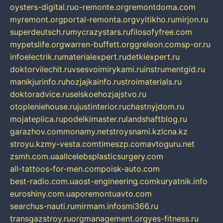
oysters-digital.ru
o-remonte.org
remontdoma.com
myremont.org
portal-remonta.org
vyitikho.ru
mirjon.ru
superdeutsch.ru
mycrazystars.ru
filosofyfree.com
mypetslife.org
warren-buffett.org
greleon.com
sp-or.ru
infoelectrik.ru
materialexpert.ru
detkiexpert.ru
doktorvilechit.ru
vsesvoimirykami.ru
instrumentgid.ru
manikjurinfo.ru
hozjajkainfo.ru
stroimaterials.ru
doktoradvice.ru
selskoehozjajstvo.ru
otopleniehouse.ru
justinterior.ru
chastnyjdom.ru
mojateplica.ru
podelkimaster.ru
landshaftblog.ru
garazhov.com
monamy.net
stroysnami.kz
lcna.kz
stroyu.kz
my-vesta.com
timeszp.com
avtoguru.net
zsmh.com.ua
allcelebsplasticsurgery.com
all-tattoos-for-men.com
poisk-auto.com
best-radio.com.ua
ost-engineering.com
kuryatnik.info
euroshiny.com.ua
poremontuavto.com
searchus-nauti.ru
mirmam.info
smi366.ru
transgazstroy.ru
orgmanagement.org
yes-fitness.ru