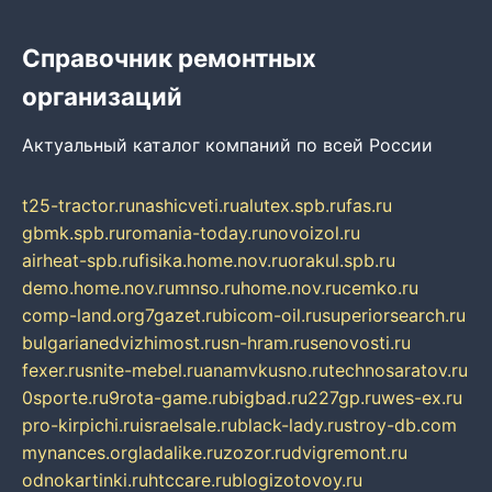
Справочник ремонтных
организаций
Актуальный каталог компаний по всей России
t25-tractor.ru
nashicveti.ru
alutex.spb.ru
fas.ru
gbmk.spb.ru
romania-today.ru
novoizol.ru
airheat-spb.ru
fisika.home.nov.ru
orakul.spb.ru
demo.home.nov.ru
mnso.ru
home.nov.ru
cemko.ru
comp-land.org
7gazet.ru
bicom-oil.ru
superiorsearch.ru
bulgarianedvizhimost.ru
sn-hram.ru
senovosti.ru
fexer.ru
snite-mebel.ru
anamvkusno.ru
technosaratov.ru
0sporte.ru
9rota-game.ru
bigbad.ru
227gp.ru
wes-ex.ru
pro-kirpichi.ru
israelsale.ru
black-lady.ru
stroy-db.com
mynances.org
ladalike.ru
zozor.ru
dvigremont.ru
odnokartinki.ru
htccare.ru
blogizotovoy.ru