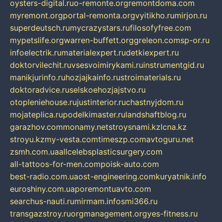
oysters-digital.ru
o-remonte.org
remontdoma.com
myremont.org
portal-remonta.org
vyitikho.ru
mirjon.ru
superdeutsch.ru
mycrazystars.ru
filosofyfree.com
mypetslife.org
warren-buffett.org
greleon.com
sp-or.ru
infoelectrik.ru
materialexpert.ru
detkiexpert.ru
doktorvilechit.ru
vsesvoimirykami.ru
instrumentgid.ru
manikjurinfo.ru
hozjajkainfo.ru
stroimaterials.ru
doktoradvice.ru
selskoehozjajstvo.ru
otopleniehouse.ru
justinterior.ru
chastnyjdom.ru
mojateplica.ru
podelkimaster.ru
landshaftblog.ru
garazhov.com
monamy.net
stroysnami.kz
lcna.kz
stroyu.kz
my-vesta.com
timeszp.com
avtoguru.net
zsmh.com.ua
allcelebsplasticsurgery.com
all-tattoos-for-men.com
poisk-auto.com
best-radio.com.ua
ost-engineering.com
kuryatnik.info
euroshiny.com.ua
poremontuavto.com
searchus-nauti.ru
mirmam.info
smi366.ru
transgazstroy.ru
orgmanagement.org
yes-fitness.ru