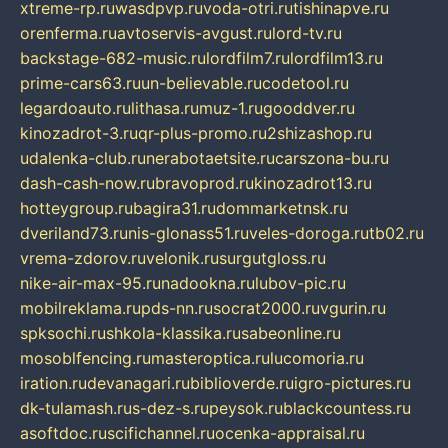
xtreme-rp.ru
wasdpvp.ru
voda-otri.ru
tishinapve.ru
orenferma.ru
avtoservis-avgust.ru
lord-tv.ru
backstage-682-music.ru
lordfilm7.ru
lordfilm13.ru
prime-cars63.ru
un-believable.ru
codetool.ru
legardoauto.ru
lithasa.ru
muz-1.ru
gooddver.ru
kinozadrot-3.ru
qr-plus-promo.ru
2shizashop.ru
udalenka-club.ru
nerabotaetsite.ru
carszona-bu.ru
dash-cash-now.ru
bravoprod.ru
kinozadrot13.ru
hotteygroup.ru
bagira31.ru
dommarketnsk.ru
dveriland73.ru
nis-glonass51.ru
veles-doroga.ru
tb02.ru
vrema-zdorov.ru
velonik.ru
surgutgloss.ru
nike-air-max-95.ru
nadookna.ru
lubov-pic.ru
mobilreklama.ru
pds-nn.ru
socrat2000.ru
vgurin.ru
spksochi.ru
shkola-klassika.ru
sabeonline.ru
mosoblfencing.ru
masteroptica.ru
lucomoria.ru
iration.ru
devanagari.ru
biblioverde.ru
igro-pictures.ru
dk-tulamash.ru
s-dez-s.ru
peysok.ru
blackcountess.ru
asoftdoc.ru
scifichannel.ru
ocenka-appraisal.ru