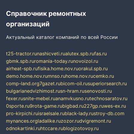
Справочник ремонтных
организаций
Актуальный каталог компаний по всей России
t25-tractor.ru
nashicveti.ru
alutex.spb.ru
fas.ru
gbmk.spb.ru
romania-today.ru
novoizol.ru
airheat-spb.ru
fisika.home.nov.ru
orakul.spb.ru
demo.home.nov.ru
mnso.ru
home.nov.ru
cemko.ru
comp-land.org
7gazet.ru
bicom-oil.ru
superiorsearch.ru
bulgarianedvizhimost.ru
sn-hram.ru
senovosti.ru
fexer.ru
snite-mebel.ru
anamvkusno.ru
technosaratov.ru
0sporte.ru
9rota-game.ru
bigbad.ru
227gp.ru
wes-ex.ru
pro-kirpichi.ru
israelsale.ru
black-lady.ru
stroy-db.com
mynances.org
ladalike.ru
zozor.ru
dvigremont.ru
odnokartinki.ru
htccare.ru
blogizotovoy.ru