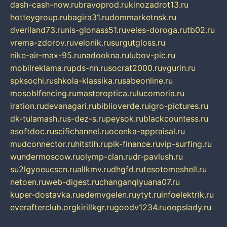
dash-cash-now.ru
bravoprod.ru
kinozadrot13.ru
hotteygroup.ru
bagira31.ru
dommarketnsk.ru
dveriland73.ru
nis-glonass51.ru
veles-doroga.ru
tb02.ru
vrema-zdorov.ru
velonik.ru
surgutgloss.ru
nike-air-max-95.ru
nadookna.ru
lubov-pic.ru
mobilreklama.ru
pds-nn.ru
socrat2000.ru
vgurin.ru
spksochi.ru
shkola-klassika.ru
sabeonline.ru
mosoblfencing.ru
masteroptica.ru
lucomoria.ru
iration.ru
devanagari.ru
biblioverde.ru
igro-pictures.ru
dk-tulamash.ru
s-dez-s.ru
peysok.ru
blackcountess.ru
asoftdoc.ru
scifichannel.ru
ocenka-appraisal.ru
mudconnector.ru
hitstih.ru
pik-finance.ru
vip-surfing.ru
wundermoscow.ru
olymp-clan.ru
dr-pavlush.ru
su2lgyoeucscn.ru
allkmv.ru
dhgfd.ru
tesotomeshell.ru
netoen.ru
web-digest.ru
changanqiyuana07.ru
kuper-dostavka.ru
edemvgelen.ru
ytyt.ru
infoelektrik.ru
everafterclub.org
kirillkgr.ru
goodv1234.ru
oopslady.ru