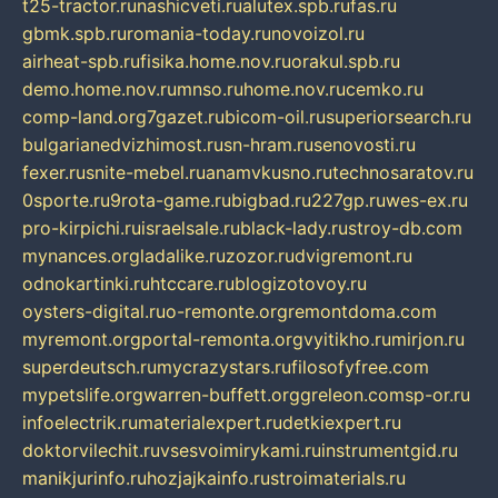
t25-tractor.ru
nashicveti.ru
alutex.spb.ru
fas.ru
gbmk.spb.ru
romania-today.ru
novoizol.ru
airheat-spb.ru
fisika.home.nov.ru
orakul.spb.ru
demo.home.nov.ru
mnso.ru
home.nov.ru
cemko.ru
comp-land.org
7gazet.ru
bicom-oil.ru
superiorsearch.ru
bulgarianedvizhimost.ru
sn-hram.ru
senovosti.ru
fexer.ru
snite-mebel.ru
anamvkusno.ru
technosaratov.ru
0sporte.ru
9rota-game.ru
bigbad.ru
227gp.ru
wes-ex.ru
pro-kirpichi.ru
israelsale.ru
black-lady.ru
stroy-db.com
mynances.org
ladalike.ru
zozor.ru
dvigremont.ru
odnokartinki.ru
htccare.ru
blogizotovoy.ru
oysters-digital.ru
o-remonte.org
remontdoma.com
myremont.org
portal-remonta.org
vyitikho.ru
mirjon.ru
superdeutsch.ru
mycrazystars.ru
filosofyfree.com
mypetslife.org
warren-buffett.org
greleon.com
sp-or.ru
infoelectrik.ru
materialexpert.ru
detkiexpert.ru
doktorvilechit.ru
vsesvoimirykami.ru
instrumentgid.ru
manikjurinfo.ru
hozjajkainfo.ru
stroimaterials.ru