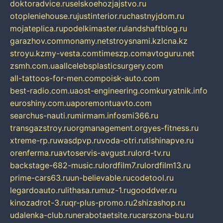
doktoradvice.ru
selskoehozjajstvo.ru
otopleniehouse.ru
justinterior.ru
chastnyjdom.ru
mojateplica.ru
podelkimaster.ru
landshaftblog.ru
garazhov.com
monamy.net
stroysnami.kz
lcna.kz
stroyu.kz
my-vesta.com
timeszp.com
avtoguru.net
zsmh.com.ua
allcelebsplasticsurgery.com
all-tattoos-for-men.com
poisk-auto.com
best-radio.com.ua
ost-engineering.com
kuryatnik.info
euroshiny.com.ua
poremontuavto.com
searchus-nauti.ru
mirmam.info
smi366.ru
transgazstroy.ru
orgmanagement.org
yes-fitness.ru
xtreme-rp.ru
wasdpvp.ru
voda-otri.ru
tishinapve.ru
orenferma.ru
avtoservis-avgust.ru
lord-tv.ru
backstage-682-music.ru
lordfilm7.ru
lordfilm13.ru
prime-cars63.ru
un-believable.ru
codetool.ru
legardoauto.ru
lithasa.ru
muz-1.ru
gooddver.ru
kinozadrot-3.ru
qr-plus-promo.ru
2shizashop.ru
udalenka-club.ru
nerabotaetsite.ru
carszona-bu.ru