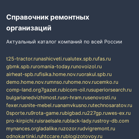
Справочник ремонтных
организаций
Актуальный каталог компаний по всей России
t25-tractor.ru
nashicveti.ru
alutex.spb.ru
fas.ru
gbmk.spb.ru
romania-today.ru
novoizol.ru
airheat-spb.ru
fisika.home.nov.ru
orakul.spb.ru
demo.home.nov.ru
mnso.ru
home.nov.ru
cemko.ru
comp-land.org
7gazet.ru
bicom-oil.ru
superiorsearch.ru
bulgarianedvizhimost.ru
sn-hram.ru
senovosti.ru
fexer.ru
snite-mebel.ru
anamvkusno.ru
technosaratov.ru
0sporte.ru
9rota-game.ru
bigbad.ru
227gp.ru
wes-ex.ru
pro-kirpichi.ru
israelsale.ru
black-lady.ru
stroy-db.com
mynances.org
ladalike.ru
zozor.ru
dvigremont.ru
odnokartinki.ru
htccare.ru
blogizotovoy.ru