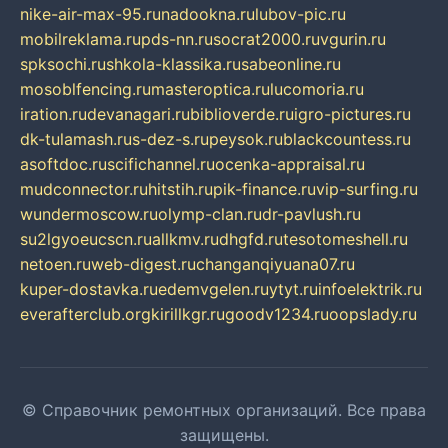
nike-air-max-95.ru
nadookna.ru
lubov-pic.ru
mobilreklama.ru
pds-nn.ru
socrat2000.ru
vgurin.ru
spksochi.ru
shkola-klassika.ru
sabeonline.ru
mosoblfencing.ru
masteroptica.ru
lucomoria.ru
iration.ru
devanagari.ru
biblioverde.ru
igro-pictures.ru
dk-tulamash.ru
s-dez-s.ru
peysok.ru
blackcountess.ru
asoftdoc.ru
scifichannel.ru
ocenka-appraisal.ru
mudconnector.ru
hitstih.ru
pik-finance.ru
vip-surfing.ru
wundermoscow.ru
olymp-clan.ru
dr-pavlush.ru
su2lgyoeucscn.ru
allkmv.ru
dhgfd.ru
tesotomeshell.ru
netoen.ru
web-digest.ru
changanqiyuana07.ru
kuper-dostavka.ru
edemvgelen.ru
ytyt.ru
infoelektrik.ru
everafterclub.org
kirillkgr.ru
goodv1234.ru
oopslady.ru
© Справочник ремонтных организаций. Все права
защищены.