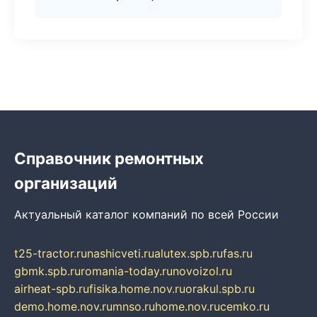
Справочник ремонтных
организаций
Актуальный каталог компаний по всей России
t25-tractor.ru
nashicveti.ru
alutex.spb.ru
fas.ru
gbmk.spb.ru
romania-today.ru
novoizol.ru
airheat-spb.ru
fisika.home.nov.ru
orakul.spb.ru
demo.home.nov.ru
mnso.ru
home.nov.ru
cemko.ru