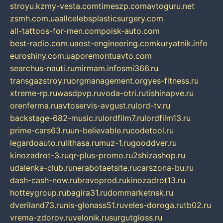
stroyu.kz
my-vesta.com
timeszp.com
avtoguru.net
zsmh.com.ua
allcelebsplasticsurgery.com
all-tattoos-for-men.com
poisk-auto.com
best-radio.com.ua
ost-engineering.com
kuryatnik.info
euroshiny.com.ua
poremontuavto.com
searchus-nauti.ru
mirmam.info
smi366.ru
transgazstroy.ru
orgmanagement.org
yes-fitness.ru
xtreme-rp.ru
wasdpvp.ru
voda-otri.ru
tishinapve.ru
orenferma.ru
avtoservis-avgust.ru
lord-tv.ru
backstage-682-music.ru
lordfilm7.ru
lordfilm13.ru
prime-cars63.ru
un-believable.ru
codetool.ru
legardoauto.ru
lithasa.ru
muz-1.ru
gooddver.ru
kinozadrot-3.ru
qr-plus-promo.ru
2shizashop.ru
udalenka-club.ru
nerabotaetsite.ru
carszona-bu.ru
dash-cash-now.ru
bravoprod.ru
kinozadrot13.ru
hotteygroup.ru
bagira31.ru
dommarketnsk.ru
dveriland73.ru
nis-glonass51.ru
veles-doroga.ru
tb02.ru
vrema-zdorov.ru
velonik.ru
surgutgloss.ru