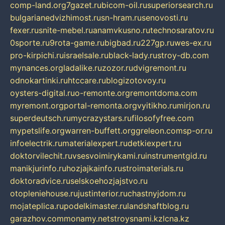
comp-land.org
7gazet.ru
bicom-oil.ru
superiorsearch.ru
bulgarianedvizhimost.ru
sn-hram.ru
senovosti.ru
fexer.ru
snite-mebel.ru
anamvkusno.ru
technosaratov.ru
0sporte.ru
9rota-game.ru
bigbad.ru
227gp.ru
wes-ex.ru
pro-kirpichi.ru
israelsale.ru
black-lady.ru
stroy-db.com
mynances.org
ladalike.ru
zozor.ru
dvigremont.ru
odnokartinki.ru
htccare.ru
blogizotovoy.ru
oysters-digital.ru
o-remonte.org
remontdoma.com
myremont.org
portal-remonta.org
vyitikho.ru
mirjon.ru
superdeutsch.ru
mycrazystars.ru
filosofyfree.com
mypetslife.org
warren-buffett.org
greleon.com
sp-or.ru
infoelectrik.ru
materialexpert.ru
detkiexpert.ru
doktorvilechit.ru
vsesvoimirykami.ru
instrumentgid.ru
manikjurinfo.ru
hozjajkainfo.ru
stroimaterials.ru
doktoradvice.ru
selskoehozjajstvo.ru
otopleniehouse.ru
justinterior.ru
chastnyjdom.ru
mojateplica.ru
podelkimaster.ru
landshaftblog.ru
garazhov.com
monamy.net
stroysnami.kz
lcna.kz