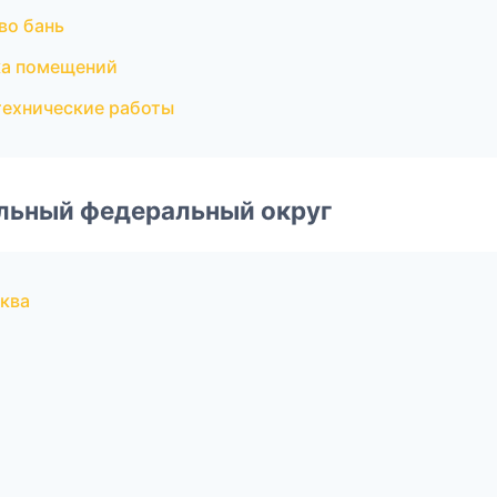
во бань
ка помещений
технические работы
альный федеральный округ
ква