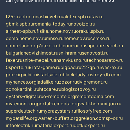
Актуальный каталог компаний по всей России
t25-tractor.ru
nashicveti.ru
alutex.spb.ru
fas.ru
gbmk.spb.ru
romania-today.ru
novoizol.ru
airheat-spb.ru
fisika.home.nov.ru
orakul.spb.ru
demo.home.nov.ru
mnso.ru
home.nov.ru
cemko.ru
comp-land.org
7gazet.ru
bicom-oil.ru
superiorsearch.ru
bulgarianedvizhimost.ru
sn-hram.ru
senovosti.ru
fexer.ru
snite-mebel.ru
anamvkusno.ru
technosaratov.ru
0sporte.ru
9rota-game.ru
bigbad.ru
227gp.ru
wes-ex.ru
pro-kirpichi.ru
israelsale.ru
black-lady.ru
stroy-db.com
mynances.org
ladalike.ru
zozor.ru
dvigremont.ru
odnokartinki.ru
htccare.ru
blogizotovoy.ru
oysters-digital.ru
o-remonte.org
remontdoma.com
myremont.org
portal-remonta.org
vyitikho.ru
mirjon.ru
superdeutsch.ru
mycrazystars.ru
filosofyfree.com
mypetslife.org
warren-buffett.org
greleon.com
sp-or.ru
infoelectrik.ru
materialexpert.ru
detkiexpert.ru