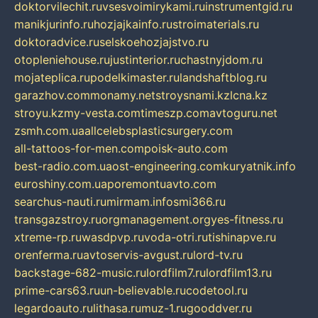
doktorvilechit.ru
vsesvoimirykami.ru
instrumentgid.ru
manikjurinfo.ru
hozjajkainfo.ru
stroimaterials.ru
doktoradvice.ru
selskoehozjajstvo.ru
otopleniehouse.ru
justinterior.ru
chastnyjdom.ru
mojateplica.ru
podelkimaster.ru
landshaftblog.ru
garazhov.com
monamy.net
stroysnami.kz
lcna.kz
stroyu.kz
my-vesta.com
timeszp.com
avtoguru.net
zsmh.com.ua
allcelebsplasticsurgery.com
all-tattoos-for-men.com
poisk-auto.com
best-radio.com.ua
ost-engineering.com
kuryatnik.info
euroshiny.com.ua
poremontuavto.com
searchus-nauti.ru
mirmam.info
smi366.ru
transgazstroy.ru
orgmanagement.org
yes-fitness.ru
xtreme-rp.ru
wasdpvp.ru
voda-otri.ru
tishinapve.ru
orenferma.ru
avtoservis-avgust.ru
lord-tv.ru
backstage-682-music.ru
lordfilm7.ru
lordfilm13.ru
prime-cars63.ru
un-believable.ru
codetool.ru
legardoauto.ru
lithasa.ru
muz-1.ru
gooddver.ru