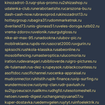
kinozadrot-3.ru
qr-plus-promo.ru
2shizashop.ru
udalenka-club.ru
nerabotaetsite.ru
carszona-bu.ru
dash-cash-now.ru
bravoprod.ru
kinozadrot13.ru
hotteygroup.ru
bagira31.ru
dommarketnsk.ru
dveriland73.ru
nis-glonass51.ru
veles-doroga.ru
tb02.ru
vrema-zdorov.ru
velonik.ru
surgutgloss.ru
nike-air-max-95.ru
nadookna.ru
lubov-pic.ru
mobilreklama.ru
pds-nn.ru
socrat2000.ru
vgurin.ru
spksochi.ru
shkola-klassika.ru
sabeonline.ru
mosoblfencing.ru
masteroptica.ru
lucomoria.ru
iration.ru
devanagari.ru
biblioverde.ru
igro-pictures.ru
dk-tulamash.ru
s-dez-s.ru
peysok.ru
blackcountess.ru
asoftdoc.ru
scifichannel.ru
ocenka-appraisal.ru
mudconnector.ru
hitstih.ru
pik-finance.ru
vip-surfing.ru
wundermoscow.ru
olymp-clan.ru
dr-pavlush.ru
su2lgyoeucscn.ru
allkmv.ru
dhgfd.ru
tesotomeshell.ru
netoen.ru
web-digest.ru
changanqiyuana07.ru
kuper-dostavka.ru
edemvgelen.ru
ytyt.ru
infoelektrik.ru