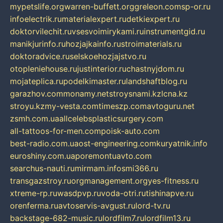
mypetslife.org
warren-buffett.org
greleon.com
sp-or.ru
infoelectrik.ru
materialexpert.ru
detkiexpert.ru
doktorvilechit.ru
vsesvoimirykami.ru
instrumentgid.ru
manikjurinfo.ru
hozjajkainfo.ru
stroimaterials.ru
doktoradvice.ru
selskoehozjajstvo.ru
otopleniehouse.ru
justinterior.ru
chastnyjdom.ru
mojateplica.ru
podelkimaster.ru
landshaftblog.ru
garazhov.com
monamy.net
stroysnami.kz
lcna.kz
stroyu.kz
my-vesta.com
timeszp.com
avtoguru.net
zsmh.com.ua
allcelebsplasticsurgery.com
all-tattoos-for-men.com
poisk-auto.com
best-radio.com.ua
ost-engineering.com
kuryatnik.info
euroshiny.com.ua
poremontuavto.com
searchus-nauti.ru
mirmam.info
smi366.ru
transgazstroy.ru
orgmanagement.org
yes-fitness.ru
xtreme-rp.ru
wasdpvp.ru
voda-otri.ru
tishinapve.ru
orenferma.ru
avtoservis-avgust.ru
lord-tv.ru
backstage-682-music.ru
lordfilm7.ru
lordfilm13.ru