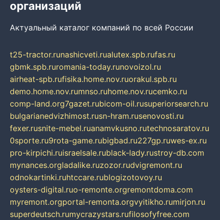
организаций
Актуальный каталог компаний по всей России
t25-tractor.ru
nashicveti.ru
alutex.spb.ru
fas.ru
gbmk.spb.ru
romania-today.ru
novoizol.ru
airheat-spb.ru
fisika.home.nov.ru
orakul.spb.ru
demo.home.nov.ru
mnso.ru
home.nov.ru
cemko.ru
comp-land.org
7gazet.ru
bicom-oil.ru
superiorsearch.ru
bulgarianedvizhimost.ru
sn-hram.ru
senovosti.ru
fexer.ru
snite-mebel.ru
anamvkusno.ru
technosaratov.ru
0sporte.ru
9rota-game.ru
bigbad.ru
227gp.ru
wes-ex.ru
pro-kirpichi.ru
israelsale.ru
black-lady.ru
stroy-db.com
mynances.org
ladalike.ru
zozor.ru
dvigremont.ru
odnokartinki.ru
htccare.ru
blogizotovoy.ru
oysters-digital.ru
o-remonte.org
remontdoma.com
myremont.org
portal-remonta.org
vyitikho.ru
mirjon.ru
superdeutsch.ru
mycrazystars.ru
filosofyfree.com