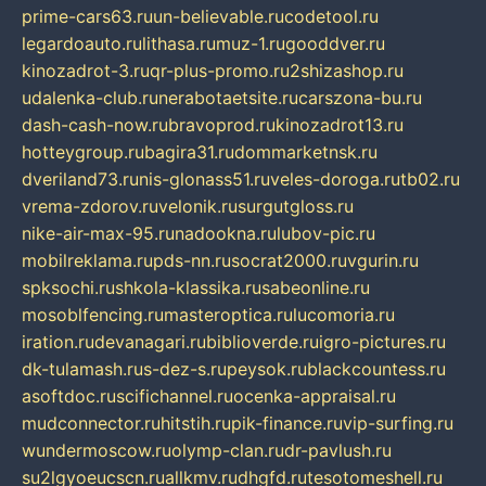
prime-cars63.ru
un-believable.ru
codetool.ru
legardoauto.ru
lithasa.ru
muz-1.ru
gooddver.ru
kinozadrot-3.ru
qr-plus-promo.ru
2shizashop.ru
udalenka-club.ru
nerabotaetsite.ru
carszona-bu.ru
dash-cash-now.ru
bravoprod.ru
kinozadrot13.ru
hotteygroup.ru
bagira31.ru
dommarketnsk.ru
dveriland73.ru
nis-glonass51.ru
veles-doroga.ru
tb02.ru
vrema-zdorov.ru
velonik.ru
surgutgloss.ru
nike-air-max-95.ru
nadookna.ru
lubov-pic.ru
mobilreklama.ru
pds-nn.ru
socrat2000.ru
vgurin.ru
spksochi.ru
shkola-klassika.ru
sabeonline.ru
mosoblfencing.ru
masteroptica.ru
lucomoria.ru
iration.ru
devanagari.ru
biblioverde.ru
igro-pictures.ru
dk-tulamash.ru
s-dez-s.ru
peysok.ru
blackcountess.ru
asoftdoc.ru
scifichannel.ru
ocenka-appraisal.ru
mudconnector.ru
hitstih.ru
pik-finance.ru
vip-surfing.ru
wundermoscow.ru
olymp-clan.ru
dr-pavlush.ru
su2lgyoeucscn.ru
allkmv.ru
dhgfd.ru
tesotomeshell.ru