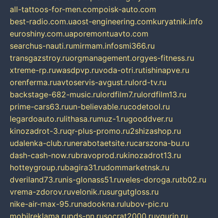
all-tattoos-for-men.com
poisk-auto.com
best-radio.com.ua
ost-engineering.com
kuryatnik.info
euroshiny.com.ua
poremontuavto.com
searchus-nauti.ru
mirmam.info
smi366.ru
transgazstroy.ru
orgmanagement.org
yes-fitness.ru
xtreme-rp.ru
wasdpvp.ru
voda-otri.ru
tishinapve.ru
orenferma.ru
avtoservis-avgust.ru
lord-tv.ru
backstage-682-music.ru
lordfilm7.ru
lordfilm13.ru
prime-cars63.ru
un-believable.ru
codetool.ru
legardoauto.ru
lithasa.ru
muz-1.ru
gooddver.ru
kinozadrot-3.ru
qr-plus-promo.ru
2shizashop.ru
udalenka-club.ru
nerabotaetsite.ru
carszona-bu.ru
dash-cash-now.ru
bravoprod.ru
kinozadrot13.ru
hotteygroup.ru
bagira31.ru
dommarketnsk.ru
dveriland73.ru
nis-glonass51.ru
veles-doroga.ru
tb02.ru
vrema-zdorov.ru
velonik.ru
surgutgloss.ru
nike-air-max-95.ru
nadookna.ru
lubov-pic.ru
mobilreklama.ru
pds-nn.ru
socrat2000.ru
vgurin.ru