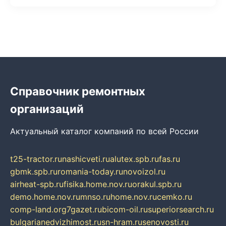
Справочник ремонтных
организаций
Актуальный каталог компаний по всей России
t25-tractor.ru
nashicveti.ru
alutex.spb.ru
fas.ru
gbmk.spb.ru
romania-today.ru
novoizol.ru
airheat-spb.ru
fisika.home.nov.ru
orakul.spb.ru
demo.home.nov.ru
mnso.ru
home.nov.ru
cemko.ru
comp-land.org
7gazet.ru
bicom-oil.ru
superiorsearch.ru
bulgarianedvizhimost.ru
sn-hram.ru
senovosti.ru