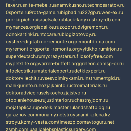
fexer.ru
snite-mebel.ru
anamvkusno.ru
technosaratov.ru
0sporte.ru
9rota-game.ru
bigbad.ru
227gp.ru
wes-ex.ru
pro-kirpichi.ru
israelsale.ru
black-lady.ru
stroy-db.com
mynances.org
ladalike.ru
zozor.ru
dvigremont.ru
odnokartinki.ru
htccare.ru
blogizotovoy.ru
oysters-digital.ru
o-remonte.org
remontdoma.com
myremont.org
portal-remonta.org
vyitikho.ru
mirjon.ru
superdeutsch.ru
mycrazystars.ru
filosofyfree.com
mypetslife.org
warren-buffett.org
greleon.com
sp-or.ru
infoelectrik.ru
materialexpert.ru
detkiexpert.ru
doktorvilechit.ru
vsesvoimirykami.ru
instrumentgid.ru
manikjurinfo.ru
hozjajkainfo.ru
stroimaterials.ru
doktoradvice.ru
selskoehozjajstvo.ru
otopleniehouse.ru
justinterior.ru
chastnyjdom.ru
mojateplica.ru
podelkimaster.ru
landshaftblog.ru
garazhov.com
monamy.net
stroysnami.kz
lcna.kz
stroyu.kz
my-vesta.com
timeszp.com
avtoguru.net
zsmh.com.ua
allcelebsplasticsurgery.com