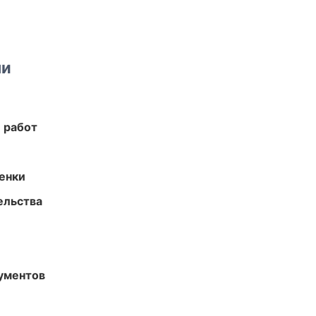
ми
 работ
енки
ельства
ументов