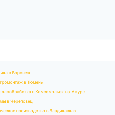
птика в Воронеж
ктромонтаж в Тюмень
таллообработка в Комсомольск-на-Амуре
емы в Череповец
ическое производство в Владикавказ