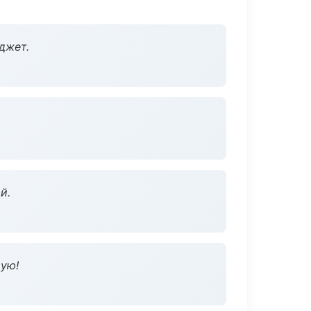
джет.
й.
дую!