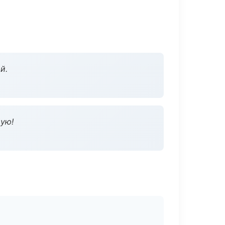
й.
дую!