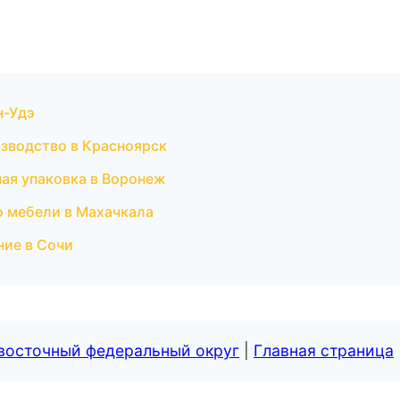
н-Удэ
изводство в Красноярск
ая упаковка в Воронеж
о мебели в Махачкала
ние в Сочи
евосточный федеральный округ
|
Главная страница