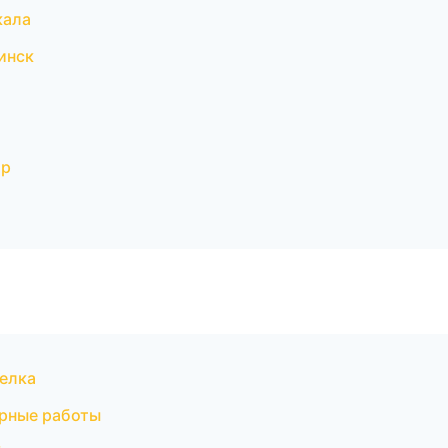
кала
инск
ар
елка
ярные работы