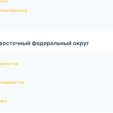
боты
ойматериалов
евосточный федеральный округ
дивосток
Владивосток
овск