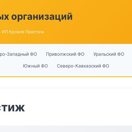
ых организаций
 ИП Кровля Престиж
ро-Западный ФО
Приволжский ФО
Уральский ФО
Южный ФО
Северо-Кавказский ФО
стиж