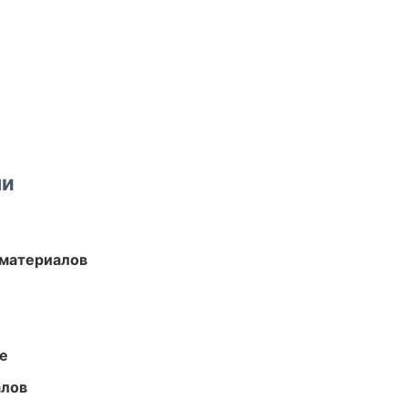
ми
 материалов
те
алов