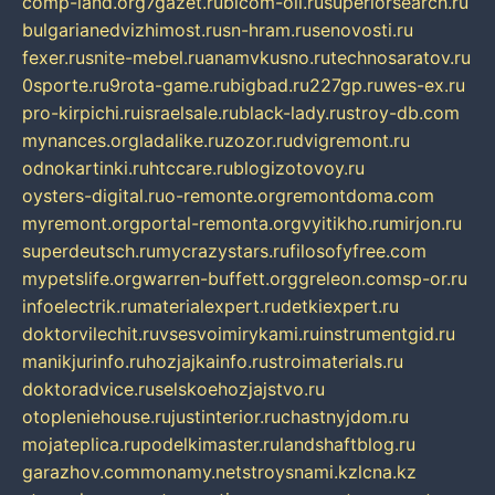
comp-land.org
7gazet.ru
bicom-oil.ru
superiorsearch.ru
bulgarianedvizhimost.ru
sn-hram.ru
senovosti.ru
fexer.ru
snite-mebel.ru
anamvkusno.ru
technosaratov.ru
0sporte.ru
9rota-game.ru
bigbad.ru
227gp.ru
wes-ex.ru
pro-kirpichi.ru
israelsale.ru
black-lady.ru
stroy-db.com
mynances.org
ladalike.ru
zozor.ru
dvigremont.ru
odnokartinki.ru
htccare.ru
blogizotovoy.ru
oysters-digital.ru
o-remonte.org
remontdoma.com
myremont.org
portal-remonta.org
vyitikho.ru
mirjon.ru
superdeutsch.ru
mycrazystars.ru
filosofyfree.com
mypetslife.org
warren-buffett.org
greleon.com
sp-or.ru
infoelectrik.ru
materialexpert.ru
detkiexpert.ru
doktorvilechit.ru
vsesvoimirykami.ru
instrumentgid.ru
manikjurinfo.ru
hozjajkainfo.ru
stroimaterials.ru
doktoradvice.ru
selskoehozjajstvo.ru
otopleniehouse.ru
justinterior.ru
chastnyjdom.ru
mojateplica.ru
podelkimaster.ru
landshaftblog.ru
garazhov.com
monamy.net
stroysnami.kz
lcna.kz