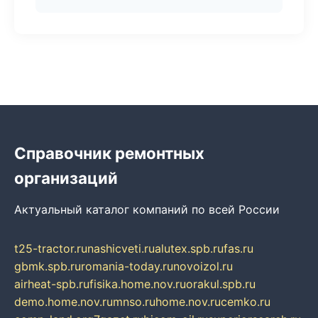
Справочник ремонтных
организаций
Актуальный каталог компаний по всей России
t25-tractor.ru
nashicveti.ru
alutex.spb.ru
fas.ru
gbmk.spb.ru
romania-today.ru
novoizol.ru
airheat-spb.ru
fisika.home.nov.ru
orakul.spb.ru
demo.home.nov.ru
mnso.ru
home.nov.ru
cemko.ru