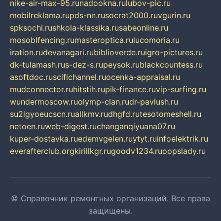
nike-air-max-95.ru
nadookna.ru
lubov-pic.ru
mobilreklama.ru
pds-nn.ru
socrat2000.ru
vgurin.ru
spksochi.ru
shkola-klassika.ru
sabeonline.ru
mosoblfencing.ru
masteroptica.ru
lucomoria.ru
iration.ru
devanagari.ru
biblioverde.ru
igro-pictures.ru
dk-tulamash.ru
s-dez-s.ru
peysok.ru
blackcountess.ru
asoftdoc.ru
scifichannel.ru
ocenka-appraisal.ru
mudconnector.ru
hitstih.ru
pik-finance.ru
vip-surfing.ru
wundermoscow.ru
olymp-clan.ru
dr-pavlush.ru
su2lgyoeucscn.ru
allkmv.ru
dhgfd.ru
tesotomeshell.ru
netoen.ru
web-digest.ru
changanqiyuana07.ru
kuper-dostavka.ru
edemvgelen.ru
ytyt.ru
infoelektrik.ru
everafterclub.org
kirillkgr.ru
goodv1234.ru
oopslady.ru
© Справочник ремонтных организаций. Все права
защищены.