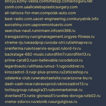
stroyu.kz
my-vesta.com
timeszp.com
avtoguru.net
zsmh.com.ua
allcelebsplasticsurgery.com
all-tattoos-for-men.com
poisk-auto.com
best-radio.com.ua
ost-engineering.com
kuryatnik.info
euroshiny.com.ua
poremontuavto.com
searchus-nauti.ru
mirmam.info
smi366.ru
transgazstroy.ru
orgmanagement.org
yes-fitness.ru
xtreme-rp.ru
wasdpvp.ru
voda-otri.ru
tishinapve.ru
orenferma.ru
avtoservis-avgust.ru
lord-tv.ru
backstage-682-music.ru
lordfilm7.ru
lordfilm13.ru
prime-cars63.ru
un-believable.ru
codetool.ru
legardoauto.ru
lithasa.ru
muz-1.ru
gooddver.ru
kinozadrot-3.ru
qr-plus-promo.ru
2shizashop.ru
udalenka-club.ru
nerabotaetsite.ru
carszona-bu.ru
dash-cash-now.ru
bravoprod.ru
kinozadrot13.ru
hotteygroup.ru
bagira31.ru
dommarketnsk.ru
dveriland73.ru
nis-glonass51.ru
veles-doroga.ru
tb02.ru
vrema-zdorov.ru
velonik.ru
surgutgloss.ru