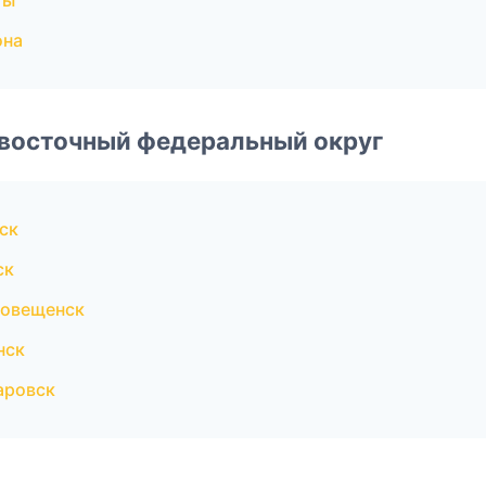
ты
она
евосточный федеральный округ
ск
ск
говещенск
нск
аровск