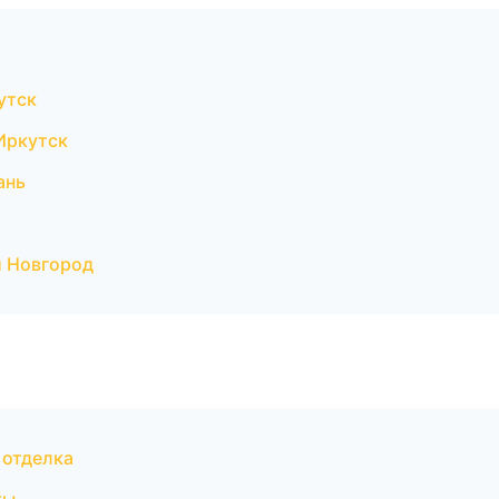
утск
Иркутск
ань
 Новгород
 отделка