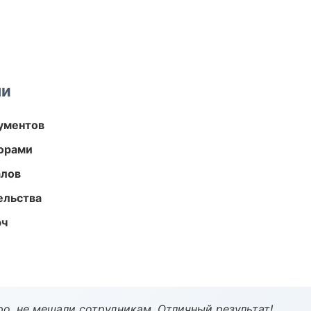
ми
ументов
торами
алов
ельства
юч
о, не мешали сотрудникам. Отличный результат!