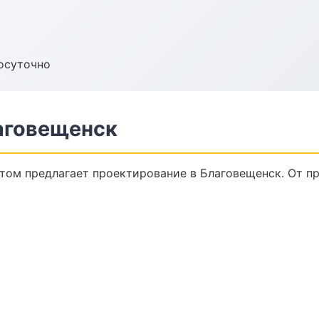
осуточно
аговещенск
ом предлагает проектирование в Благовещенск. От пр