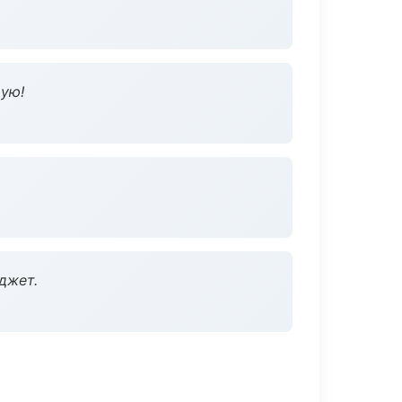
дую!
джет.