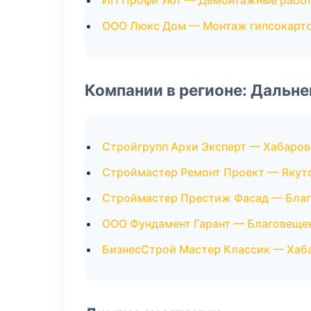
ИП Профи Уют — Демонтажные рабо
ООО Люкс Дом — Монтаж гипсокарт
Компании в регионе: Дальн
Стройгрупп Архи Эксперт — Хабаров
Строймастер Ремонт Проект — Якут
Строймастер Престиж Фасад — Бла
ООО Фундамент Гарант — Благовеще
БизнесСтрой Мастер Классик — Хаб