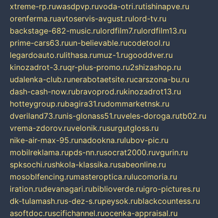
xtreme-rp.ru
wasdpvp.ru
voda-otri.ru
tishinapve.ru
orenferma.ru
avtoservis-avgust.ru
lord-tv.ru
backstage-682-music.ru
lordfilm7.ru
lordfilm13.ru
prime-cars63.ru
un-believable.ru
codetool.ru
legardoauto.ru
lithasa.ru
muz-1.ru
gooddver.ru
kinozadrot-3.ru
qr-plus-promo.ru
2shizashop.ru
udalenka-club.ru
nerabotaetsite.ru
carszona-bu.ru
dash-cash-now.ru
bravoprod.ru
kinozadrot13.ru
hotteygroup.ru
bagira31.ru
dommarketnsk.ru
dveriland73.ru
nis-glonass51.ru
veles-doroga.ru
tb02.ru
vrema-zdorov.ru
velonik.ru
surgutgloss.ru
nike-air-max-95.ru
nadookna.ru
lubov-pic.ru
mobilreklama.ru
pds-nn.ru
socrat2000.ru
vgurin.ru
spksochi.ru
shkola-klassika.ru
sabeonline.ru
mosoblfencing.ru
masteroptica.ru
lucomoria.ru
iration.ru
devanagari.ru
biblioverde.ru
igro-pictures.ru
dk-tulamash.ru
s-dez-s.ru
peysok.ru
blackcountess.ru
asoftdoc.ru
scifichannel.ru
ocenka-appraisal.ru