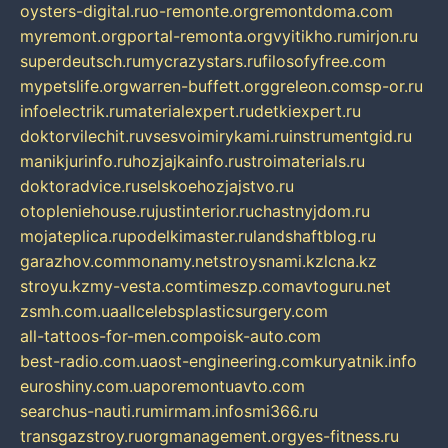
oysters-digital.ru
o-remonte.org
remontdoma.com
myremont.org
portal-remonta.org
vyitikho.ru
mirjon.ru
superdeutsch.ru
mycrazystars.ru
filosofyfree.com
mypetslife.org
warren-buffett.org
greleon.com
sp-or.ru
infoelectrik.ru
materialexpert.ru
detkiexpert.ru
doktorvilechit.ru
vsesvoimirykami.ru
instrumentgid.ru
manikjurinfo.ru
hozjajkainfo.ru
stroimaterials.ru
doktoradvice.ru
selskoehozjajstvo.ru
otopleniehouse.ru
justinterior.ru
chastnyjdom.ru
mojateplica.ru
podelkimaster.ru
landshaftblog.ru
garazhov.com
monamy.net
stroysnami.kz
lcna.kz
stroyu.kz
my-vesta.com
timeszp.com
avtoguru.net
zsmh.com.ua
allcelebsplasticsurgery.com
all-tattoos-for-men.com
poisk-auto.com
best-radio.com.ua
ost-engineering.com
kuryatnik.info
euroshiny.com.ua
poremontuavto.com
searchus-nauti.ru
mirmam.info
smi366.ru
transgazstroy.ru
orgmanagement.org
yes-fitness.ru