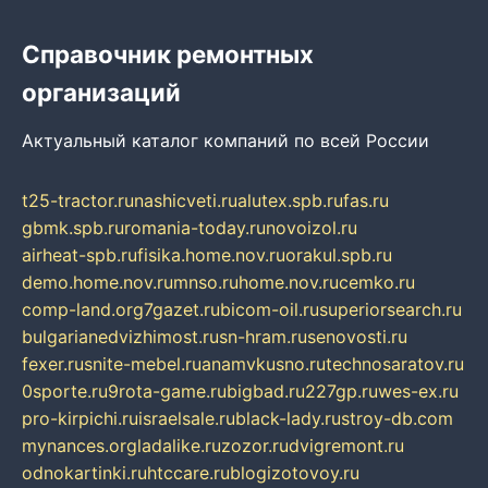
Справочник ремонтных
организаций
Актуальный каталог компаний по всей России
t25-tractor.ru
nashicveti.ru
alutex.spb.ru
fas.ru
gbmk.spb.ru
romania-today.ru
novoizol.ru
airheat-spb.ru
fisika.home.nov.ru
orakul.spb.ru
demo.home.nov.ru
mnso.ru
home.nov.ru
cemko.ru
comp-land.org
7gazet.ru
bicom-oil.ru
superiorsearch.ru
bulgarianedvizhimost.ru
sn-hram.ru
senovosti.ru
fexer.ru
snite-mebel.ru
anamvkusno.ru
technosaratov.ru
0sporte.ru
9rota-game.ru
bigbad.ru
227gp.ru
wes-ex.ru
pro-kirpichi.ru
israelsale.ru
black-lady.ru
stroy-db.com
mynances.org
ladalike.ru
zozor.ru
dvigremont.ru
odnokartinki.ru
htccare.ru
blogizotovoy.ru