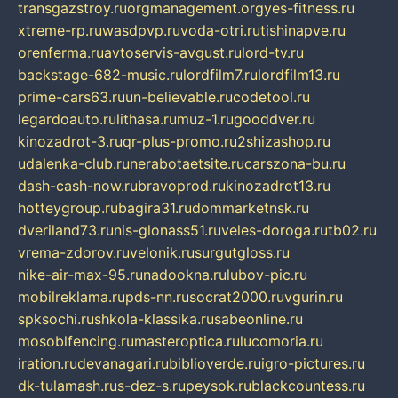
transgazstroy.ru
orgmanagement.org
yes-fitness.ru
xtreme-rp.ru
wasdpvp.ru
voda-otri.ru
tishinapve.ru
orenferma.ru
avtoservis-avgust.ru
lord-tv.ru
backstage-682-music.ru
lordfilm7.ru
lordfilm13.ru
prime-cars63.ru
un-believable.ru
codetool.ru
legardoauto.ru
lithasa.ru
muz-1.ru
gooddver.ru
kinozadrot-3.ru
qr-plus-promo.ru
2shizashop.ru
udalenka-club.ru
nerabotaetsite.ru
carszona-bu.ru
dash-cash-now.ru
bravoprod.ru
kinozadrot13.ru
hotteygroup.ru
bagira31.ru
dommarketnsk.ru
dveriland73.ru
nis-glonass51.ru
veles-doroga.ru
tb02.ru
vrema-zdorov.ru
velonik.ru
surgutgloss.ru
nike-air-max-95.ru
nadookna.ru
lubov-pic.ru
mobilreklama.ru
pds-nn.ru
socrat2000.ru
vgurin.ru
spksochi.ru
shkola-klassika.ru
sabeonline.ru
mosoblfencing.ru
masteroptica.ru
lucomoria.ru
iration.ru
devanagari.ru
biblioverde.ru
igro-pictures.ru
dk-tulamash.ru
s-dez-s.ru
peysok.ru
blackcountess.ru