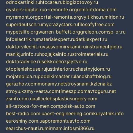
odnokartinki.ru
htccare.ru
blogizotovoy.ru
oysters-digital.ru
o-remonte.org
remontdoma.com
myremont.org
portal-remonta.org
vyitikho.ru
mirjon.ru
superdeutsch.ru
mycrazystars.ru
filosofyfree.com
mypetslife.org
warren-buffett.org
greleon.com
sp-or.ru
infoelectrik.ru
materialexpert.ru
detkiexpert.ru
doktorvilechit.ru
vsesvoimirykami.ru
instrumentgid.ru
manikjurinfo.ru
hozjajkainfo.ru
stroimaterials.ru
doktoradvice.ru
selskoehozjajstvo.ru
otopleniehouse.ru
justinterior.ru
chastnyjdom.ru
mojateplica.ru
podelkimaster.ru
landshaftblog.ru
garazhov.com
monamy.net
stroysnami.kz
lcna.kz
stroyu.kz
my-vesta.com
timeszp.com
avtoguru.net
zsmh.com.ua
allcelebsplasticsurgery.com
all-tattoos-for-men.com
poisk-auto.com
best-radio.com.ua
ost-engineering.com
kuryatnik.info
euroshiny.com.ua
poremontuavto.com
searchus-nauti.ru
mirmam.info
smi366.ru