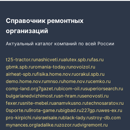
Справочник ремонтных
организаций
Актуальный каталог компаний по всей России
t25-tractor.ru
nashicveti.ru
alutex.spb.ru
fas.ru
gbmk.spb.ru
romania-today.ru
novoizol.ru
airheat-spb.ru
fisika.home.nov.ru
orakul.spb.ru
demo.home.nov.ru
mnso.ru
home.nov.ru
cemko.ru
comp-land.org
7gazet.ru
bicom-oil.ru
superiorsearch.ru
bulgarianedvizhimost.ru
sn-hram.ru
senovosti.ru
fexer.ru
snite-mebel.ru
anamvkusno.ru
technosaratov.ru
0sporte.ru
9rota-game.ru
bigbad.ru
227gp.ru
wes-ex.ru
pro-kirpichi.ru
israelsale.ru
black-lady.ru
stroy-db.com
mynances.org
ladalike.ru
zozor.ru
dvigremont.ru