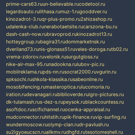
prime-cars63.ru
un-believable.ru
codetool.ru
legardoauto.ru
lithasa.ru
muz-1.ru
gooddver.ru
kinozadrot-3.ru
qr-plus-promo.ru
2shizashop.ru
udalenka-club.ru
nerabotaetsite.ru
carszona-bu.ru
dash-cash-now.ru
bravoprod.ru
kinozadrot13.ru
hotteygroup.ru
bagira31.ru
dommarketnsk.ru
dveriland73.ru
nis-glonass51.ru
veles-doroga.ru
tb02.ru
vrema-zdorov.ru
velonik.ru
surgutgloss.ru
nike-air-max-95.ru
nadookna.ru
lubov-pic.ru
mobilreklama.ru
pds-nn.ru
socrat2000.ru
vgurin.ru
spksochi.ru
shkola-klassika.ru
sabeonline.ru
mosoblfencing.ru
masteroptica.ru
lucomoria.ru
iration.ru
devanagari.ru
biblioverde.ru
igro-pictures.ru
dk-tulamash.ru
s-dez-s.ru
peysok.ru
blackcountess.ru
asoftdoc.ru
scifichannel.ru
ocenka-appraisal.ru
mudconnector.ru
hitstih.ru
pik-finance.ru
vip-surfing.ru
wundermoscow.ru
olymp-clan.ru
dr-pavlush.ru
su2lgyoeucscn.ru
allkmv.ru
dhgfd.ru
tesotomeshell.ru