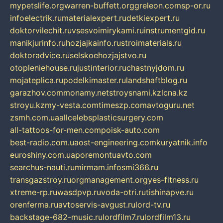
mypetslife.org
warren-buffett.org
greleon.com
sp-or.ru
infoelectrik.ru
materialexpert.ru
detkiexpert.ru
doktorvilechit.ru
vsesvoimirykami.ru
instrumentgid.ru
manikjurinfo.ru
hozjajkainfo.ru
stroimaterials.ru
doktoradvice.ru
selskoehozjajstvo.ru
otopleniehouse.ru
justinterior.ru
chastnyjdom.ru
mojateplica.ru
podelkimaster.ru
landshaftblog.ru
garazhov.com
monamy.net
stroysnami.kz
lcna.kz
stroyu.kz
my-vesta.com
timeszp.com
avtoguru.net
zsmh.com.ua
allcelebsplasticsurgery.com
all-tattoos-for-men.com
poisk-auto.com
best-radio.com.ua
ost-engineering.com
kuryatnik.info
euroshiny.com.ua
poremontuavto.com
searchus-nauti.ru
mirmam.info
smi366.ru
transgazstroy.ru
orgmanagement.org
yes-fitness.ru
xtreme-rp.ru
wasdpvp.ru
voda-otri.ru
tishinapve.ru
orenferma.ru
avtoservis-avgust.ru
lord-tv.ru
backstage-682-music.ru
lordfilm7.ru
lordfilm13.ru