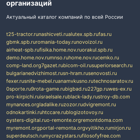
организаций
Актуальный каталог компаний по всей России
t25-tractor.ru
nashicveti.ru
alutex.spb.ru
fas.ru
gbmk.spb.ru
romania-today.ru
novoizol.ru
airheat-spb.ru
fisika.home.nov.ru
orakul.spb.ru
demo.home.nov.ru
mnso.ru
home.nov.ru
cemko.ru
comp-land.org
7gazet.ru
bicom-oil.ru
superiorsearch.ru
bulgarianedvizhimost.ru
sn-hram.ru
senovosti.ru
fexer.ru
snite-mebel.ru
anamvkusno.ru
technosaratov.ru
0sporte.ru
9rota-game.ru
bigbad.ru
227gp.ru
wes-ex.ru
pro-kirpichi.ru
israelsale.ru
black-lady.ru
stroy-db.com
mynances.org
ladalike.ru
zozor.ru
dvigremont.ru
odnokartinki.ru
htccare.ru
blogizotovoy.ru
oysters-digital.ru
o-remonte.org
remontdoma.com
myremont.org
portal-remonta.org
vyitikho.ru
mirjon.ru
superdeutsch.ru
mycrazystars.ru
filosofyfree.com