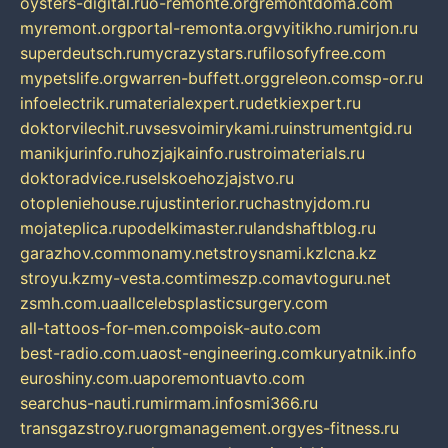
oysters-digital.ru
o-remonte.org
remontdoma.com
myremont.org
portal-remonta.org
vyitikho.ru
mirjon.ru
superdeutsch.ru
mycrazystars.ru
filosofyfree.com
mypetslife.org
warren-buffett.org
greleon.com
sp-or.ru
infoelectrik.ru
materialexpert.ru
detkiexpert.ru
doktorvilechit.ru
vsesvoimirykami.ru
instrumentgid.ru
manikjurinfo.ru
hozjajkainfo.ru
stroimaterials.ru
doktoradvice.ru
selskoehozjajstvo.ru
otopleniehouse.ru
justinterior.ru
chastnyjdom.ru
mojateplica.ru
podelkimaster.ru
landshaftblog.ru
garazhov.com
monamy.net
stroysnami.kz
lcna.kz
stroyu.kz
my-vesta.com
timeszp.com
avtoguru.net
zsmh.com.ua
allcelebsplasticsurgery.com
all-tattoos-for-men.com
poisk-auto.com
best-radio.com.ua
ost-engineering.com
kuryatnik.info
euroshiny.com.ua
poremontuavto.com
searchus-nauti.ru
mirmam.info
smi366.ru
transgazstroy.ru
orgmanagement.org
yes-fitness.ru