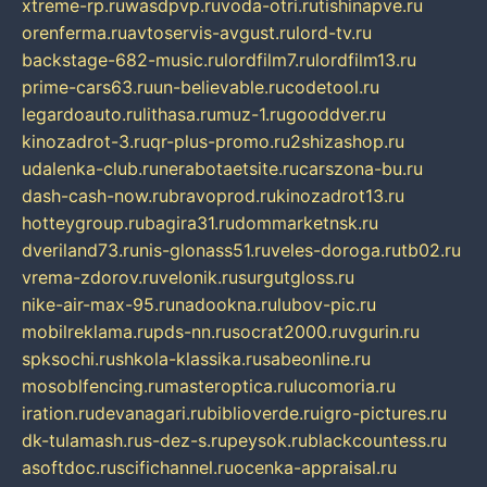
xtreme-rp.ru
wasdpvp.ru
voda-otri.ru
tishinapve.ru
orenferma.ru
avtoservis-avgust.ru
lord-tv.ru
backstage-682-music.ru
lordfilm7.ru
lordfilm13.ru
prime-cars63.ru
un-believable.ru
codetool.ru
legardoauto.ru
lithasa.ru
muz-1.ru
gooddver.ru
kinozadrot-3.ru
qr-plus-promo.ru
2shizashop.ru
udalenka-club.ru
nerabotaetsite.ru
carszona-bu.ru
dash-cash-now.ru
bravoprod.ru
kinozadrot13.ru
hotteygroup.ru
bagira31.ru
dommarketnsk.ru
dveriland73.ru
nis-glonass51.ru
veles-doroga.ru
tb02.ru
vrema-zdorov.ru
velonik.ru
surgutgloss.ru
nike-air-max-95.ru
nadookna.ru
lubov-pic.ru
mobilreklama.ru
pds-nn.ru
socrat2000.ru
vgurin.ru
spksochi.ru
shkola-klassika.ru
sabeonline.ru
mosoblfencing.ru
masteroptica.ru
lucomoria.ru
iration.ru
devanagari.ru
biblioverde.ru
igro-pictures.ru
dk-tulamash.ru
s-dez-s.ru
peysok.ru
blackcountess.ru
asoftdoc.ru
scifichannel.ru
ocenka-appraisal.ru