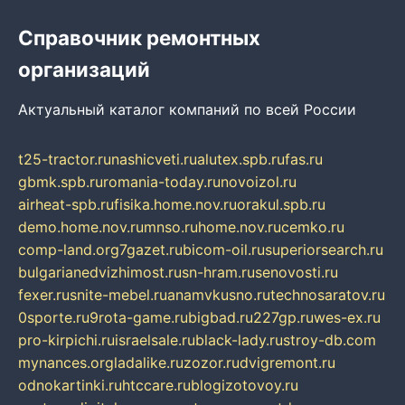
Справочник ремонтных
организаций
Актуальный каталог компаний по всей России
t25-tractor.ru
nashicveti.ru
alutex.spb.ru
fas.ru
gbmk.spb.ru
romania-today.ru
novoizol.ru
airheat-spb.ru
fisika.home.nov.ru
orakul.spb.ru
demo.home.nov.ru
mnso.ru
home.nov.ru
cemko.ru
comp-land.org
7gazet.ru
bicom-oil.ru
superiorsearch.ru
bulgarianedvizhimost.ru
sn-hram.ru
senovosti.ru
fexer.ru
snite-mebel.ru
anamvkusno.ru
technosaratov.ru
0sporte.ru
9rota-game.ru
bigbad.ru
227gp.ru
wes-ex.ru
pro-kirpichi.ru
israelsale.ru
black-lady.ru
stroy-db.com
mynances.org
ladalike.ru
zozor.ru
dvigremont.ru
odnokartinki.ru
htccare.ru
blogizotovoy.ru