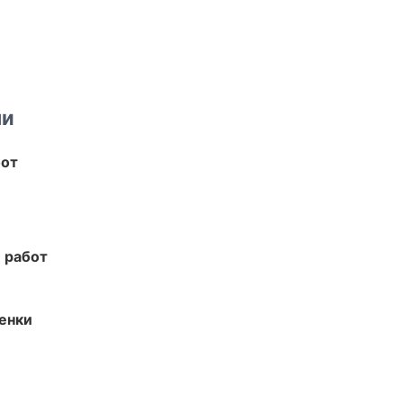
ми
бот
 работ
енки