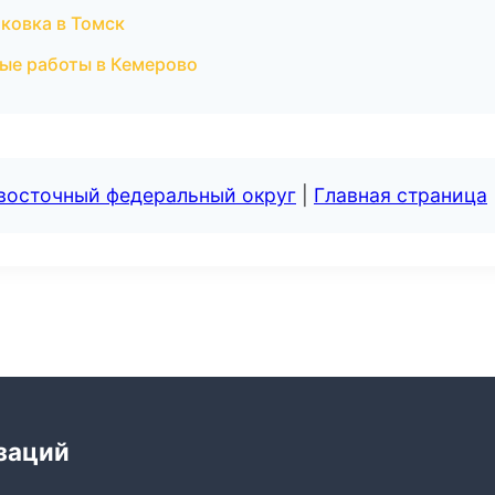
ковка в Томск
ые работы в Кемерово
евосточный федеральный округ
|
Главная страница
заций