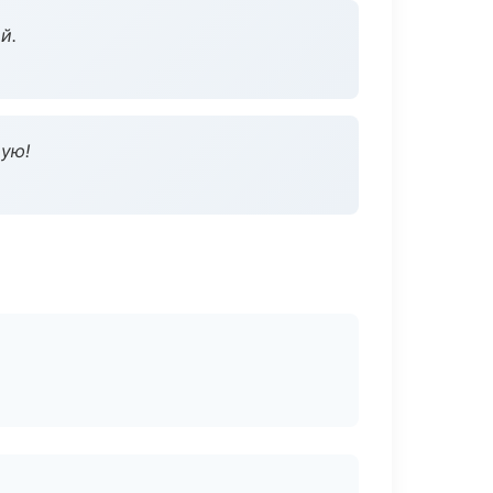
й.
дую!