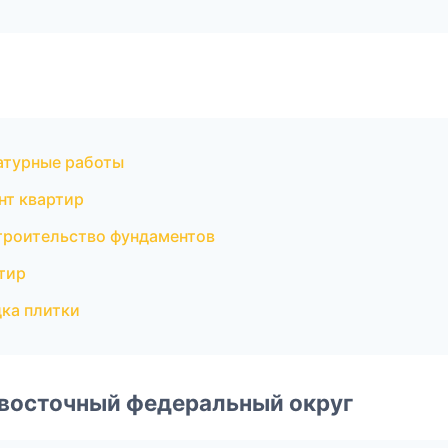
атурные работы
т квартир
роительство фундаментов
тир
ка плитки
евосточный федеральный округ