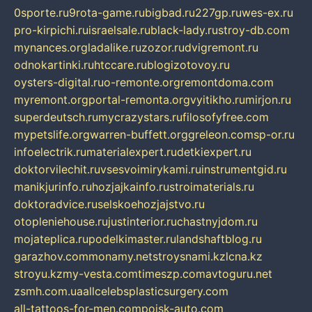
0sporte.ru
9rota-game.ru
bigbad.ru
227gp.ru
wes-ex.ru
pro-kirpichi.ru
israelsale.ru
black-lady.ru
stroy-db.com
mynances.org
ladalike.ru
zozor.ru
dvigremont.ru
odnokartinki.ru
htccare.ru
blogizotovoy.ru
oysters-digital.ru
o-remonte.org
remontdoma.com
myremont.org
portal-remonta.org
vyitikho.ru
mirjon.ru
superdeutsch.ru
mycrazystars.ru
filosofyfree.com
mypetslife.org
warren-buffett.org
greleon.com
sp-or.ru
infoelectrik.ru
materialexpert.ru
detkiexpert.ru
doktorvilechit.ru
vsesvoimirykami.ru
instrumentgid.ru
manikjurinfo.ru
hozjajkainfo.ru
stroimaterials.ru
doktoradvice.ru
selskoehozjajstvo.ru
otopleniehouse.ru
justinterior.ru
chastnyjdom.ru
mojateplica.ru
podelkimaster.ru
landshaftblog.ru
garazhov.com
monamy.net
stroysnami.kz
lcna.kz
stroyu.kz
my-vesta.com
timeszp.com
avtoguru.net
zsmh.com.ua
allcelebsplasticsurgery.com
all-tattoos-for-men.com
poisk-auto.com