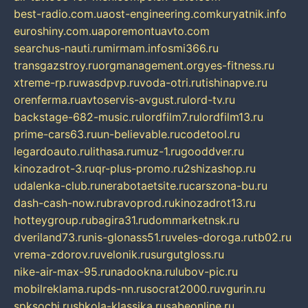
best-radio.com.ua
ost-engineering.com
kuryatnik.info
euroshiny.com.ua
poremontuavto.com
searchus-nauti.ru
mirmam.info
smi366.ru
transgazstroy.ru
orgmanagement.org
yes-fitness.ru
xtreme-rp.ru
wasdpvp.ru
voda-otri.ru
tishinapve.ru
orenferma.ru
avtoservis-avgust.ru
lord-tv.ru
backstage-682-music.ru
lordfilm7.ru
lordfilm13.ru
prime-cars63.ru
un-believable.ru
codetool.ru
legardoauto.ru
lithasa.ru
muz-1.ru
gooddver.ru
kinozadrot-3.ru
qr-plus-promo.ru
2shizashop.ru
udalenka-club.ru
nerabotaetsite.ru
carszona-bu.ru
dash-cash-now.ru
bravoprod.ru
kinozadrot13.ru
hotteygroup.ru
bagira31.ru
dommarketnsk.ru
dveriland73.ru
nis-glonass51.ru
veles-doroga.ru
tb02.ru
vrema-zdorov.ru
velonik.ru
surgutgloss.ru
nike-air-max-95.ru
nadookna.ru
lubov-pic.ru
mobilreklama.ru
pds-nn.ru
socrat2000.ru
vgurin.ru
spksochi.ru
shkola-klassika.ru
sabeonline.ru