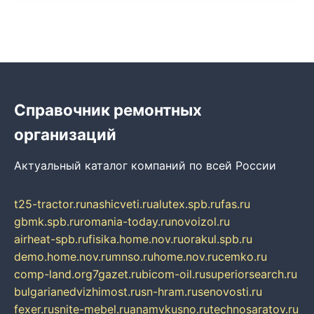
Справочник ремонтных
организаций
Актуальный каталог компаний по всей России
t25-tractor.ru
nashicveti.ru
alutex.spb.ru
fas.ru
gbmk.spb.ru
romania-today.ru
novoizol.ru
airheat-spb.ru
fisika.home.nov.ru
orakul.spb.ru
demo.home.nov.ru
mnso.ru
home.nov.ru
cemko.ru
comp-land.org
7gazet.ru
bicom-oil.ru
superiorsearch.ru
bulgarianedvizhimost.ru
sn-hram.ru
senovosti.ru
fexer.ru
snite-mebel.ru
anamvkusno.ru
technosaratov.ru