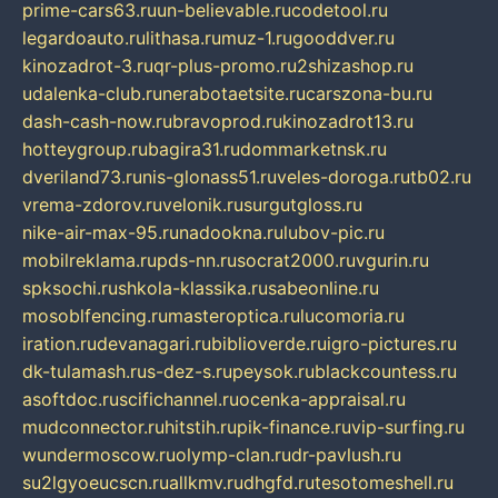
prime-cars63.ru
un-believable.ru
codetool.ru
legardoauto.ru
lithasa.ru
muz-1.ru
gooddver.ru
kinozadrot-3.ru
qr-plus-promo.ru
2shizashop.ru
udalenka-club.ru
nerabotaetsite.ru
carszona-bu.ru
dash-cash-now.ru
bravoprod.ru
kinozadrot13.ru
hotteygroup.ru
bagira31.ru
dommarketnsk.ru
dveriland73.ru
nis-glonass51.ru
veles-doroga.ru
tb02.ru
vrema-zdorov.ru
velonik.ru
surgutgloss.ru
nike-air-max-95.ru
nadookna.ru
lubov-pic.ru
mobilreklama.ru
pds-nn.ru
socrat2000.ru
vgurin.ru
spksochi.ru
shkola-klassika.ru
sabeonline.ru
mosoblfencing.ru
masteroptica.ru
lucomoria.ru
iration.ru
devanagari.ru
biblioverde.ru
igro-pictures.ru
dk-tulamash.ru
s-dez-s.ru
peysok.ru
blackcountess.ru
asoftdoc.ru
scifichannel.ru
ocenka-appraisal.ru
mudconnector.ru
hitstih.ru
pik-finance.ru
vip-surfing.ru
wundermoscow.ru
olymp-clan.ru
dr-pavlush.ru
su2lgyoeucscn.ru
allkmv.ru
dhgfd.ru
tesotomeshell.ru