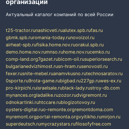
организаций
Актуальный каталог компаний по всей России
t25-tractor.ru
nashicveti.ru
alutex.spb.ru
fas.ru
gbmk.spb.ru
romania-today.ru
novoizol.ru
airheat-spb.ru
fisika.home.nov.ru
orakul.spb.ru
demo.home.nov.ru
mnso.ru
home.nov.ru
cemko.ru
comp-land.org
7gazet.ru
bicom-oil.ru
superiorsearch.ru
bulgarianedvizhimost.ru
sn-hram.ru
senovosti.ru
fexer.ru
snite-mebel.ru
anamvkusno.ru
technosaratov.ru
0sporte.ru
9rota-game.ru
bigbad.ru
227gp.ru
wes-ex.ru
pro-kirpichi.ru
israelsale.ru
black-lady.ru
stroy-db.com
mynances.org
ladalike.ru
zozor.ru
dvigremont.ru
odnokartinki.ru
htccare.ru
blogizotovoy.ru
oysters-digital.ru
o-remonte.org
remontdoma.com
myremont.org
portal-remonta.org
vyitikho.ru
mirjon.ru
superdeutsch.ru
mycrazystars.ru
filosofyfree.com