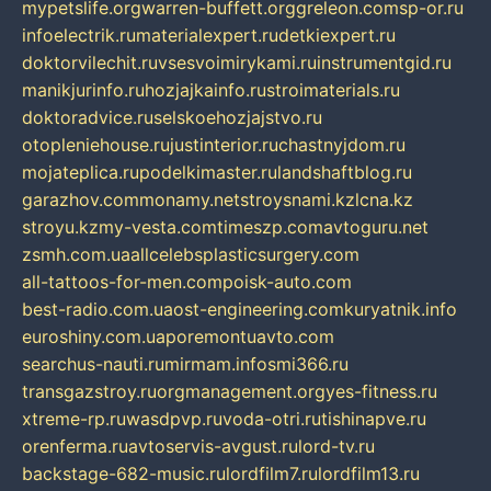
mypetslife.org
warren-buffett.org
greleon.com
sp-or.ru
infoelectrik.ru
materialexpert.ru
detkiexpert.ru
doktorvilechit.ru
vsesvoimirykami.ru
instrumentgid.ru
manikjurinfo.ru
hozjajkainfo.ru
stroimaterials.ru
doktoradvice.ru
selskoehozjajstvo.ru
otopleniehouse.ru
justinterior.ru
chastnyjdom.ru
mojateplica.ru
podelkimaster.ru
landshaftblog.ru
garazhov.com
monamy.net
stroysnami.kz
lcna.kz
stroyu.kz
my-vesta.com
timeszp.com
avtoguru.net
zsmh.com.ua
allcelebsplasticsurgery.com
all-tattoos-for-men.com
poisk-auto.com
best-radio.com.ua
ost-engineering.com
kuryatnik.info
euroshiny.com.ua
poremontuavto.com
searchus-nauti.ru
mirmam.info
smi366.ru
transgazstroy.ru
orgmanagement.org
yes-fitness.ru
xtreme-rp.ru
wasdpvp.ru
voda-otri.ru
tishinapve.ru
orenferma.ru
avtoservis-avgust.ru
lord-tv.ru
backstage-682-music.ru
lordfilm7.ru
lordfilm13.ru