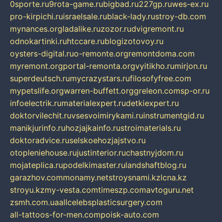
0sporte.ru
9rota-game.ru
bigbad.ru
227gp.ru
wes-ex.ru
pro-kirpichi.ru
israelsale.ru
black-lady.ru
stroy-db.com
mynances.org
ladalike.ru
zozor.ru
dvigremont.ru
odnokartinki.ru
htccare.ru
blogizotovoy.ru
oysters-digital.ru
o-remonte.org
remontdoma.com
myremont.org
portal-remonta.org
vyitikho.ru
mirjon.ru
superdeutsch.ru
mycrazystars.ru
filosofyfree.com
mypetslife.org
warren-buffett.org
greleon.com
sp-or.ru
infoelectrik.ru
materialexpert.ru
detkiexpert.ru
doktorvilechit.ru
vsesvoimirykami.ru
instrumentgid.ru
manikjurinfo.ru
hozjajkainfo.ru
stroimaterials.ru
doktoradvice.ru
selskoehozjajstvo.ru
otopleniehouse.ru
justinterior.ru
chastnyjdom.ru
mojateplica.ru
podelkimaster.ru
landshaftblog.ru
garazhov.com
monamy.net
stroysnami.kz
lcna.kz
stroyu.kz
my-vesta.com
timeszp.com
avtoguru.net
zsmh.com.ua
allcelebsplasticsurgery.com
all-tattoos-for-men.com
poisk-auto.com