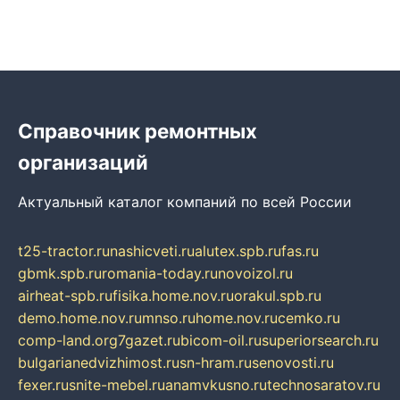
Справочник ремонтных
организаций
Актуальный каталог компаний по всей России
t25-tractor.ru
nashicveti.ru
alutex.spb.ru
fas.ru
gbmk.spb.ru
romania-today.ru
novoizol.ru
airheat-spb.ru
fisika.home.nov.ru
orakul.spb.ru
demo.home.nov.ru
mnso.ru
home.nov.ru
cemko.ru
comp-land.org
7gazet.ru
bicom-oil.ru
superiorsearch.ru
bulgarianedvizhimost.ru
sn-hram.ru
senovosti.ru
fexer.ru
snite-mebel.ru
anamvkusno.ru
technosaratov.ru