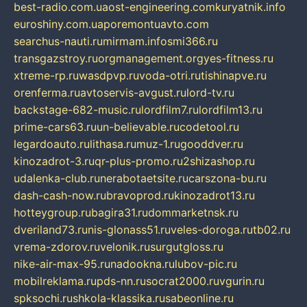
best-radio.com.ua
ost-engineering.com
kuryatnik.info
euroshiny.com.ua
poremontuavto.com
searchus-nauti.ru
mirmam.info
smi366.ru
transgazstroy.ru
orgmanagement.org
yes-fitness.ru
xtreme-rp.ru
wasdpvp.ru
voda-otri.ru
tishinapve.ru
orenferma.ru
avtoservis-avgust.ru
lord-tv.ru
backstage-682-music.ru
lordfilm7.ru
lordfilm13.ru
prime-cars63.ru
un-believable.ru
codetool.ru
legardoauto.ru
lithasa.ru
muz-1.ru
gooddver.ru
kinozadrot-3.ru
qr-plus-promo.ru
2shizashop.ru
udalenka-club.ru
nerabotaetsite.ru
carszona-bu.ru
dash-cash-now.ru
bravoprod.ru
kinozadrot13.ru
hotteygroup.ru
bagira31.ru
dommarketnsk.ru
dveriland73.ru
nis-glonass51.ru
veles-doroga.ru
tb02.ru
vrema-zdorov.ru
velonik.ru
surgutgloss.ru
nike-air-max-95.ru
nadookna.ru
lubov-pic.ru
mobilreklama.ru
pds-nn.ru
socrat2000.ru
vgurin.ru
spksochi.ru
shkola-klassika.ru
sabeonline.ru