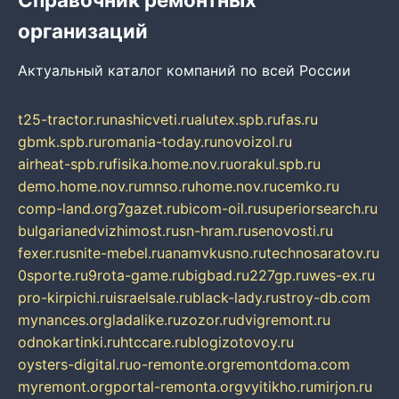
организаций
Актуальный каталог компаний по всей России
t25-tractor.ru
nashicveti.ru
alutex.spb.ru
fas.ru
gbmk.spb.ru
romania-today.ru
novoizol.ru
airheat-spb.ru
fisika.home.nov.ru
orakul.spb.ru
demo.home.nov.ru
mnso.ru
home.nov.ru
cemko.ru
comp-land.org
7gazet.ru
bicom-oil.ru
superiorsearch.ru
bulgarianedvizhimost.ru
sn-hram.ru
senovosti.ru
fexer.ru
snite-mebel.ru
anamvkusno.ru
technosaratov.ru
0sporte.ru
9rota-game.ru
bigbad.ru
227gp.ru
wes-ex.ru
pro-kirpichi.ru
israelsale.ru
black-lady.ru
stroy-db.com
mynances.org
ladalike.ru
zozor.ru
dvigremont.ru
odnokartinki.ru
htccare.ru
blogizotovoy.ru
oysters-digital.ru
o-remonte.org
remontdoma.com
myremont.org
portal-remonta.org
vyitikho.ru
mirjon.ru