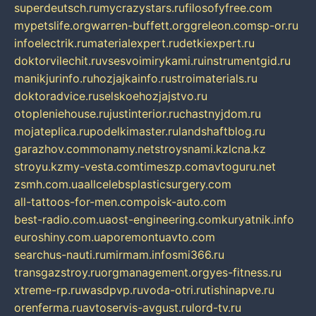
superdeutsch.ru
mycrazystars.ru
filosofyfree.com
mypetslife.org
warren-buffett.org
greleon.com
sp-or.ru
infoelectrik.ru
materialexpert.ru
detkiexpert.ru
doktorvilechit.ru
vsesvoimirykami.ru
instrumentgid.ru
manikjurinfo.ru
hozjajkainfo.ru
stroimaterials.ru
doktoradvice.ru
selskoehozjajstvo.ru
otopleniehouse.ru
justinterior.ru
chastnyjdom.ru
mojateplica.ru
podelkimaster.ru
landshaftblog.ru
garazhov.com
monamy.net
stroysnami.kz
lcna.kz
stroyu.kz
my-vesta.com
timeszp.com
avtoguru.net
zsmh.com.ua
allcelebsplasticsurgery.com
all-tattoos-for-men.com
poisk-auto.com
best-radio.com.ua
ost-engineering.com
kuryatnik.info
euroshiny.com.ua
poremontuavto.com
searchus-nauti.ru
mirmam.info
smi366.ru
transgazstroy.ru
orgmanagement.org
yes-fitness.ru
xtreme-rp.ru
wasdpvp.ru
voda-otri.ru
tishinapve.ru
orenferma.ru
avtoservis-avgust.ru
lord-tv.ru