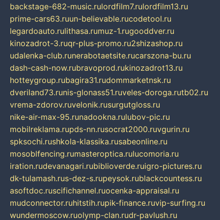
backstage-682-music.ru
lordfilm7.ru
lordfilm13.ru
prime-cars63.ru
un-believable.ru
codetool.ru
legardoauto.ru
lithasa.ru
muz-1.ru
gooddver.ru
kinozadrot-3.ru
qr-plus-promo.ru
2shizashop.ru
udalenka-club.ru
nerabotaetsite.ru
carszona-bu.ru
dash-cash-now.ru
bravoprod.ru
kinozadrot13.ru
hotteygroup.ru
bagira31.ru
dommarketnsk.ru
dveriland73.ru
nis-glonass51.ru
veles-doroga.ru
tb02.ru
vrema-zdorov.ru
velonik.ru
surgutgloss.ru
nike-air-max-95.ru
nadookna.ru
lubov-pic.ru
mobilreklama.ru
pds-nn.ru
socrat2000.ru
vgurin.ru
spksochi.ru
shkola-klassika.ru
sabeonline.ru
mosoblfencing.ru
masteroptica.ru
lucomoria.ru
iration.ru
devanagari.ru
biblioverde.ru
igro-pictures.ru
dk-tulamash.ru
s-dez-s.ru
peysok.ru
blackcountess.ru
asoftdoc.ru
scifichannel.ru
ocenka-appraisal.ru
mudconnector.ru
hitstih.ru
pik-finance.ru
vip-surfing.ru
wundermoscow.ru
olymp-clan.ru
dr-pavlush.ru