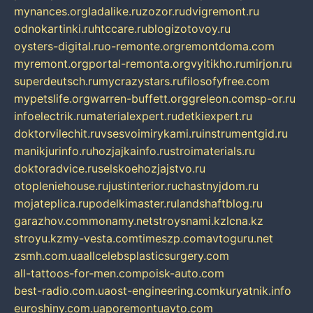
mynances.org
ladalike.ru
zozor.ru
dvigremont.ru
odnokartinki.ru
htccare.ru
blogizotovoy.ru
oysters-digital.ru
o-remonte.org
remontdoma.com
myremont.org
portal-remonta.org
vyitikho.ru
mirjon.ru
superdeutsch.ru
mycrazystars.ru
filosofyfree.com
mypetslife.org
warren-buffett.org
greleon.com
sp-or.ru
infoelectrik.ru
materialexpert.ru
detkiexpert.ru
doktorvilechit.ru
vsesvoimirykami.ru
instrumentgid.ru
manikjurinfo.ru
hozjajkainfo.ru
stroimaterials.ru
doktoradvice.ru
selskoehozjajstvo.ru
otopleniehouse.ru
justinterior.ru
chastnyjdom.ru
mojateplica.ru
podelkimaster.ru
landshaftblog.ru
garazhov.com
monamy.net
stroysnami.kz
lcna.kz
stroyu.kz
my-vesta.com
timeszp.com
avtoguru.net
zsmh.com.ua
allcelebsplasticsurgery.com
all-tattoos-for-men.com
poisk-auto.com
best-radio.com.ua
ost-engineering.com
kuryatnik.info
euroshiny.com.ua
poremontuavto.com