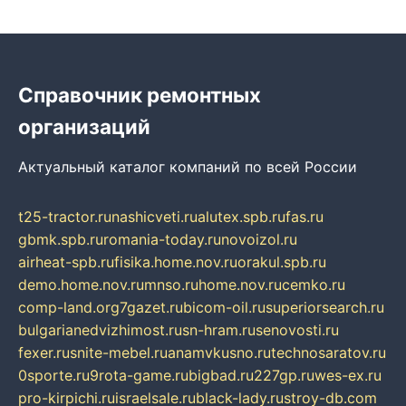
Справочник ремонтных
организаций
Актуальный каталог компаний по всей России
t25-tractor.ru
nashicveti.ru
alutex.spb.ru
fas.ru
gbmk.spb.ru
romania-today.ru
novoizol.ru
airheat-spb.ru
fisika.home.nov.ru
orakul.spb.ru
demo.home.nov.ru
mnso.ru
home.nov.ru
cemko.ru
comp-land.org
7gazet.ru
bicom-oil.ru
superiorsearch.ru
bulgarianedvizhimost.ru
sn-hram.ru
senovosti.ru
fexer.ru
snite-mebel.ru
anamvkusno.ru
technosaratov.ru
0sporte.ru
9rota-game.ru
bigbad.ru
227gp.ru
wes-ex.ru
pro-kirpichi.ru
israelsale.ru
black-lady.ru
stroy-db.com