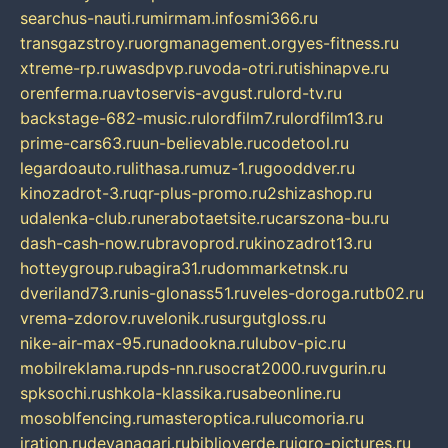
searchus-nauti.ru
mirmam.info
smi366.ru
transgazstroy.ru
orgmanagement.org
yes-fitness.ru
xtreme-rp.ru
wasdpvp.ru
voda-otri.ru
tishinapve.ru
orenferma.ru
avtoservis-avgust.ru
lord-tv.ru
backstage-682-music.ru
lordfilm7.ru
lordfilm13.ru
prime-cars63.ru
un-believable.ru
codetool.ru
legardoauto.ru
lithasa.ru
muz-1.ru
gooddver.ru
kinozadrot-3.ru
qr-plus-promo.ru
2shizashop.ru
udalenka-club.ru
nerabotaetsite.ru
carszona-bu.ru
dash-cash-now.ru
bravoprod.ru
kinozadrot13.ru
hotteygroup.ru
bagira31.ru
dommarketnsk.ru
dveriland73.ru
nis-glonass51.ru
veles-doroga.ru
tb02.ru
vrema-zdorov.ru
velonik.ru
surgutgloss.ru
nike-air-max-95.ru
nadookna.ru
lubov-pic.ru
mobilreklama.ru
pds-nn.ru
socrat2000.ru
vgurin.ru
spksochi.ru
shkola-klassika.ru
sabeonline.ru
mosoblfencing.ru
masteroptica.ru
lucomoria.ru
iration.ru
devanagari.ru
biblioverde.ru
igro-pictures.ru