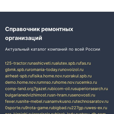
Справочник ремонтных
организаций
Актуальный каталог компаний по всей России
t25-tractor.ru
nashicveti.ru
alutex.spb.ru
fas.ru
gbmk.spb.ru
romania-today.ru
novoizol.ru
airheat-spb.ru
fisika.home.nov.ru
orakul.spb.ru
demo.home.nov.ru
mnso.ru
home.nov.ru
cemko.ru
comp-land.org
7gazet.ru
bicom-oil.ru
superiorsearch.ru
bulgarianedvizhimost.ru
sn-hram.ru
senovosti.ru
fexer.ru
snite-mebel.ru
anamvkusno.ru
technosaratov.ru
0sporte.ru
9rota-game.ru
bigbad.ru
227gp.ru
wes-ex.ru