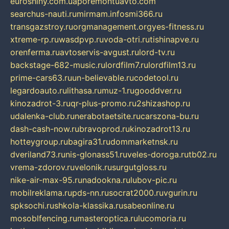
euroshiny.com.ua
poremontuavto.com
searchus-nauti.ru
mirmam.info
smi366.ru
transgazstroy.ru
orgmanagement.org
yes-fitness.ru
xtreme-rp.ru
wasdpvp.ru
voda-otri.ru
tishinapve.ru
orenferma.ru
avtoservis-avgust.ru
lord-tv.ru
backstage-682-music.ru
lordfilm7.ru
lordfilm13.ru
prime-cars63.ru
un-believable.ru
codetool.ru
legardoauto.ru
lithasa.ru
muz-1.ru
gooddver.ru
kinozadrot-3.ru
qr-plus-promo.ru
2shizashop.ru
udalenka-club.ru
nerabotaetsite.ru
carszona-bu.ru
dash-cash-now.ru
bravoprod.ru
kinozadrot13.ru
hotteygroup.ru
bagira31.ru
dommarketnsk.ru
dveriland73.ru
nis-glonass51.ru
veles-doroga.ru
tb02.ru
vrema-zdorov.ru
velonik.ru
surgutgloss.ru
nike-air-max-95.ru
nadookna.ru
lubov-pic.ru
mobilreklama.ru
pds-nn.ru
socrat2000.ru
vgurin.ru
spksochi.ru
shkola-klassika.ru
sabeonline.ru
mosoblfencing.ru
masteroptica.ru
lucomoria.ru