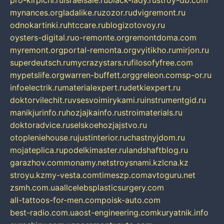
pro-kirpichi.ru
israelsale.ru
black-lady.ru
stroy-db.com
mynances.org
ladalike.ru
zozor.ru
dvigremont.ru
odnokartinki.ru
htccare.ru
blogizotovoy.ru
oysters-digital.ru
o-remonte.org
remontdoma.com
myremont.org
portal-remonta.org
vyitikho.ru
mirjon.ru
superdeutsch.ru
mycrazystars.ru
filosofyfree.com
mypetslife.org
warren-buffett.org
greleon.com
sp-or.ru
infoelectrik.ru
materialexpert.ru
detkiexpert.ru
doktorvilechit.ru
vsesvoimirykami.ru
instrumentgid.ru
manikjurinfo.ru
hozjajkainfo.ru
stroimaterials.ru
doktoradvice.ru
selskoehozjajstvo.ru
otopleniehouse.ru
justinterior.ru
chastnyjdom.ru
mojateplica.ru
podelkimaster.ru
landshaftblog.ru
garazhov.com
monamy.net
stroysnami.kz
lcna.kz
stroyu.kz
my-vesta.com
timeszp.com
avtoguru.net
zsmh.com.ua
allcelebsplasticsurgery.com
all-tattoos-for-men.com
poisk-auto.com
best-radio.com.ua
ost-engineering.com
kuryatnik.info