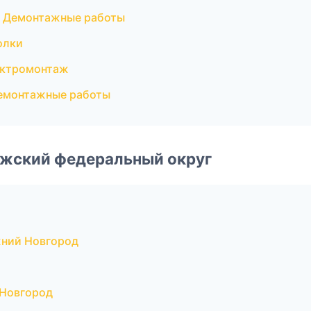
— Демонтажные работы
олки
ектромонтаж
емонтажные работы
лжский федеральный округ
жний Новгород
 Новгород