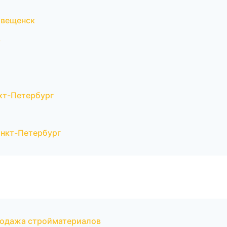
овещенск
ь
кт-Петербург
нкт-Петербург
родажа стройматериалов