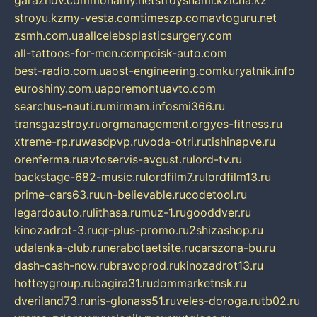
garazhov.com
monamy.net
stroysnami.kz
lcna.kz
stroyu.kz
my-vesta.com
timeszp.com
avtoguru.net
zsmh.com.ua
allcelebsplasticsurgery.com
all-tattoos-for-men.com
poisk-auto.com
best-radio.com.ua
ost-engineering.com
kuryatnik.info
euroshiny.com.ua
poremontuavto.com
searchus-nauti.ru
mirmam.info
smi366.ru
transgazstroy.ru
orgmanagement.org
yes-fitness.ru
xtreme-rp.ru
wasdpvp.ru
voda-otri.ru
tishinapve.ru
orenferma.ru
avtoservis-avgust.ru
lord-tv.ru
backstage-682-music.ru
lordfilm7.ru
lordfilm13.ru
prime-cars63.ru
un-believable.ru
codetool.ru
legardoauto.ru
lithasa.ru
muz-1.ru
gooddver.ru
kinozadrot-3.ru
qr-plus-promo.ru
2shizashop.ru
udalenka-club.ru
nerabotaetsite.ru
carszona-bu.ru
dash-cash-now.ru
bravoprod.ru
kinozadrot13.ru
hotteygroup.ru
bagira31.ru
dommarketnsk.ru
dveriland73.ru
nis-glonass51.ru
veles-doroga.ru
tb02.ru