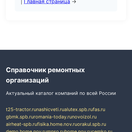
|
Главная страница
→
Справочник ремонтных
организаций
Актуальный каталог компаний по всей России
t25-tractor.ru
nashicveti.ru
alutex.spb.ru
fas.ru
gbmk.spb.ru
romania-today.ru
novoizol.ru
airheat-spb.ru
fisika.home.nov.ru
orakul.spb.ru
demo.home.nov.ru
mnso.ru
home.nov.ru
cemko.ru