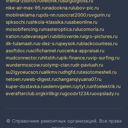
vrema-zdorov.ru
velonik.ru
surgutgloss.ru
nike-air-max-95.ru
nadookna.ru
lubov-pic.ru
mobilreklama.ru
pds-nn.ru
socrat2000.ru
vgurin.ru
spksochi.ru
shkola-klassika.ru
sabeonline.ru
mosoblfencing.ru
masteroptica.ru
lucomoria.ru
iration.ru
devanagari.ru
biblioverde.ru
igro-pictures.ru
dk-tulamash.ru
s-dez-s.ru
peysok.ru
blackcountess.ru
asoftdoc.ru
scifichannel.ru
ocenka-appraisal.ru
mudconnector.ru
hitstih.ru
pik-finance.ru
vip-surfing.ru
wundermoscow.ru
olymp-clan.ru
dr-pavlush.ru
su2lgyoeucscn.ru
allkmv.ru
dhgfd.ru
tesotomeshell.ru
netoen.ru
web-digest.ru
changanqiyuana07.ru
kuper-dostavka.ru
edemvgelen.ru
ytyt.ru
infoelektrik.ru
everafterclub.org
kirillkgr.ru
goodv1234.ru
oopslady.ru
© Справочник ремонтных организаций. Все права