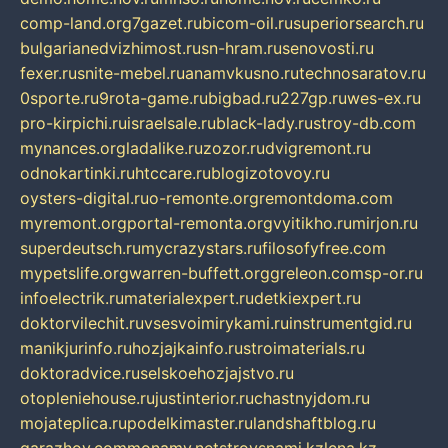
comp-land.org
7gazet.ru
bicom-oil.ru
superiorsearch.ru
bulgarianedvizhimost.ru
sn-hram.ru
senovosti.ru
fexer.ru
snite-mebel.ru
anamvkusno.ru
technosaratov.ru
0sporte.ru
9rota-game.ru
bigbad.ru
227gp.ru
wes-ex.ru
pro-kirpichi.ru
israelsale.ru
black-lady.ru
stroy-db.com
mynances.org
ladalike.ru
zozor.ru
dvigremont.ru
odnokartinki.ru
htccare.ru
blogizotovoy.ru
oysters-digital.ru
o-remonte.org
remontdoma.com
myremont.org
portal-remonta.org
vyitikho.ru
mirjon.ru
superdeutsch.ru
mycrazystars.ru
filosofyfree.com
mypetslife.org
warren-buffett.org
greleon.com
sp-or.ru
infoelectrik.ru
materialexpert.ru
detkiexpert.ru
doktorvilechit.ru
vsesvoimirykami.ru
instrumentgid.ru
manikjurinfo.ru
hozjajkainfo.ru
stroimaterials.ru
doktoradvice.ru
selskoehozjajstvo.ru
otopleniehouse.ru
justinterior.ru
chastnyjdom.ru
mojateplica.ru
podelkimaster.ru
landshaftblog.ru