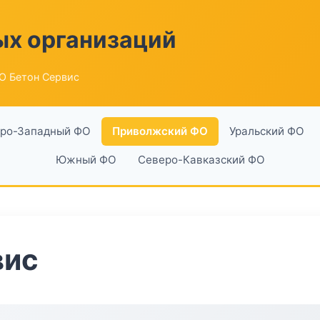
ых организаций
О Бетон Сервис
ро-Западный ФО
Приволжский ФО
Уральский ФО
Южный ФО
Северо-Кавказский ФО
вис