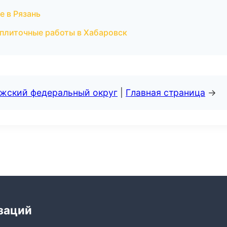
е в Рязань
 плиточные работы в Хабаровск
лжский федеральный округ
|
Главная страница
→
заций