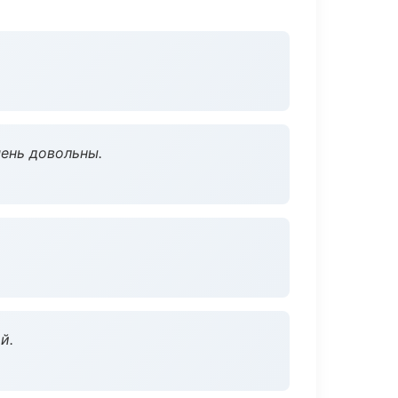
чень довольны.
й.