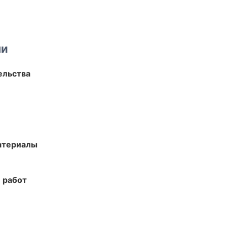
ми
ельства
атериалы
 работ