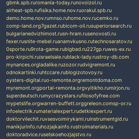
gbmk.spb.ru
romania-today.ru
novoizol.ru
airheat-spb.ru
fisika.home.nov.ru
orakul.spb.ru
demo.home.nov.ru
mnso.ru
home.nov.ru
cemko.ru
comp-land.org
7gazet.ru
bicom-oil.ru
superiorsearch.ru
bulgarianedvizhimost.ru
sn-hram.ru
senovosti.ru
fexer.ru
snite-mebel.ru
anamvkusno.ru
technosaratov.ru
0sporte.ru
9rota-game.ru
bigbad.ru
227gp.ru
wes-ex.ru
pro-kirpichi.ru
israelsale.ru
black-lady.ru
stroy-db.com
mynances.org
ladalike.ru
zozor.ru
dvigremont.ru
odnokartinki.ru
htccare.ru
blogizotovoy.ru
oysters-digital.ru
o-remonte.org
remontdoma.com
myremont.org
portal-remonta.org
vyitikho.ru
mirjon.ru
superdeutsch.ru
mycrazystars.ru
filosofyfree.com
mypetslife.org
warren-buffett.org
greleon.com
sp-or.ru
infoelectrik.ru
materialexpert.ru
detkiexpert.ru
doktorvilechit.ru
vsesvoimirykami.ru
instrumentgid.ru
manikjurinfo.ru
hozjajkainfo.ru
stroimaterials.ru
doktoradvice.ru
selskoehozjajstvo.ru