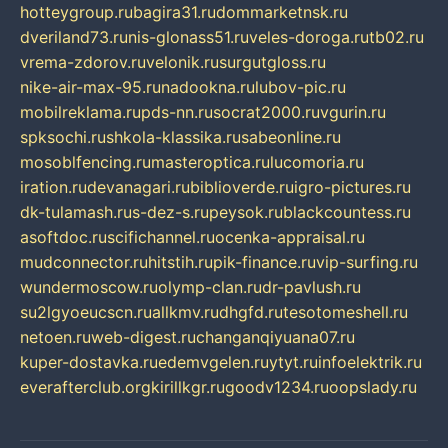
hotteygroup.ru
bagira31.ru
dommarketnsk.ru
dveriland73.ru
nis-glonass51.ru
veles-doroga.ru
tb02.ru
vrema-zdorov.ru
velonik.ru
surgutgloss.ru
nike-air-max-95.ru
nadookna.ru
lubov-pic.ru
mobilreklama.ru
pds-nn.ru
socrat2000.ru
vgurin.ru
spksochi.ru
shkola-klassika.ru
sabeonline.ru
mosoblfencing.ru
masteroptica.ru
lucomoria.ru
iration.ru
devanagari.ru
biblioverde.ru
igro-pictures.ru
dk-tulamash.ru
s-dez-s.ru
peysok.ru
blackcountess.ru
asoftdoc.ru
scifichannel.ru
ocenka-appraisal.ru
mudconnector.ru
hitstih.ru
pik-finance.ru
vip-surfing.ru
wundermoscow.ru
olymp-clan.ru
dr-pavlush.ru
su2lgyoeucscn.ru
allkmv.ru
dhgfd.ru
tesotomeshell.ru
netoen.ru
web-digest.ru
changanqiyuana07.ru
kuper-dostavka.ru
edemvgelen.ru
ytyt.ru
infoelektrik.ru
everafterclub.org
kirillkgr.ru
goodv1234.ru
oopslady.ru