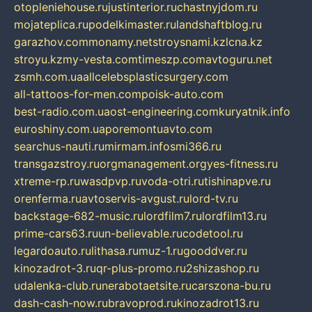
otopleniehouse.ru
justinterior.ru
chastnyjdom.ru
mojateplica.ru
podelkimaster.ru
landshaftblog.ru
garazhov.com
monamy.net
stroysnami.kz
lcna.kz
stroyu.kz
my-vesta.com
timeszp.com
avtoguru.net
zsmh.com.ua
allcelebsplasticsurgery.com
all-tattoos-for-men.com
poisk-auto.com
best-radio.com.ua
ost-engineering.com
kuryatnik.info
euroshiny.com.ua
poremontuavto.com
searchus-nauti.ru
mirmam.info
smi366.ru
transgazstroy.ru
orgmanagement.org
yes-fitness.ru
xtreme-rp.ru
wasdpvp.ru
voda-otri.ru
tishinapve.ru
orenferma.ru
avtoservis-avgust.ru
lord-tv.ru
backstage-682-music.ru
lordfilm7.ru
lordfilm13.ru
prime-cars63.ru
un-believable.ru
codetool.ru
legardoauto.ru
lithasa.ru
muz-1.ru
gooddver.ru
kinozadrot-3.ru
qr-plus-promo.ru
2shizashop.ru
udalenka-club.ru
nerabotaetsite.ru
carszona-bu.ru
dash-cash-now.ru
bravoprod.ru
kinozadrot13.ru