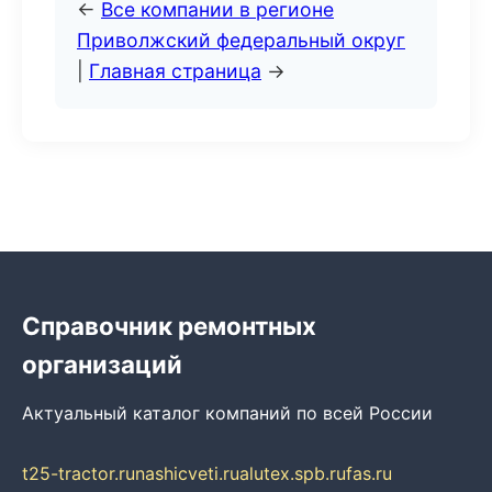
←
Все компании в регионе
Приволжский федеральный округ
|
Главная страница
→
Справочник ремонтных
организаций
Актуальный каталог компаний по всей России
t25-tractor.ru
nashicveti.ru
alutex.spb.ru
fas.ru