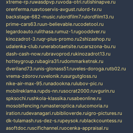
xtreme-rp.ru
wasdpvp.ru
voda-otri.ru
tishinapve.ru
orenferma.ru
avtoservis-avgust.ru
lord-tv.ru
backstage-682-music.ru
lordfilm7.ru
lordfilm13.ru
prime-cars63.ru
un-believable.ru
codetool.ru
legardoauto.ru
lithasa.ru
muz-1.ru
gooddver.ru
kinozadrot-3.ru
qr-plus-promo.ru
2shizashop.ru
udalenka-club.ru
nerabotaetsite.ru
carszona-bu.ru
dash-cash-now.ru
bravoprod.ru
kinozadrot13.ru
hotteygroup.ru
bagira31.ru
dommarketnsk.ru
dveriland73.ru
nis-glonass51.ru
veles-doroga.ru
tb02.ru
vrema-zdorov.ru
velonik.ru
surgutgloss.ru
nike-air-max-95.ru
nadookna.ru
lubov-pic.ru
mobilreklama.ru
pds-nn.ru
socrat2000.ru
vgurin.ru
spksochi.ru
shkola-klassika.ru
sabeonline.ru
mosoblfencing.ru
masteroptica.ru
lucomoria.ru
iration.ru
devanagari.ru
biblioverde.ru
igro-pictures.ru
dk-tulamash.ru
s-dez-s.ru
peysok.ru
blackcountess.ru
asoftdoc.ru
scifichannel.ru
ocenka-appraisal.ru