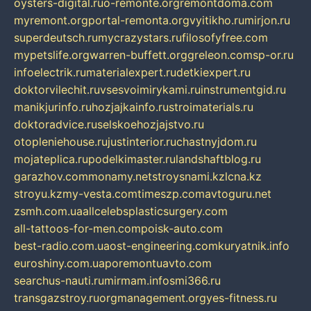
oysters-digital.ru
o-remonte.org
remontdoma.com
myremont.org
portal-remonta.org
vyitikho.ru
mirjon.ru
superdeutsch.ru
mycrazystars.ru
filosofyfree.com
mypetslife.org
warren-buffett.org
greleon.com
sp-or.ru
infoelectrik.ru
materialexpert.ru
detkiexpert.ru
doktorvilechit.ru
vsesvoimirykami.ru
instrumentgid.ru
manikjurinfo.ru
hozjajkainfo.ru
stroimaterials.ru
doktoradvice.ru
selskoehozjajstvo.ru
otopleniehouse.ru
justinterior.ru
chastnyjdom.ru
mojateplica.ru
podelkimaster.ru
landshaftblog.ru
garazhov.com
monamy.net
stroysnami.kz
lcna.kz
stroyu.kz
my-vesta.com
timeszp.com
avtoguru.net
zsmh.com.ua
allcelebsplasticsurgery.com
all-tattoos-for-men.com
poisk-auto.com
best-radio.com.ua
ost-engineering.com
kuryatnik.info
euroshiny.com.ua
poremontuavto.com
searchus-nauti.ru
mirmam.info
smi366.ru
transgazstroy.ru
orgmanagement.org
yes-fitness.ru