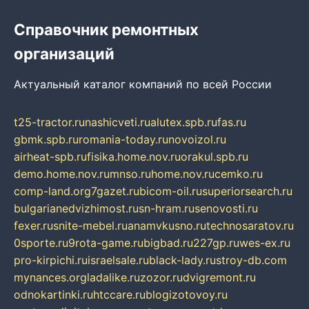
Справочник ремонтных
организаций
Актуальный каталог компаний по всей России
t25-tractor.ru
nashicveti.ru
alutex.spb.ru
fas.ru
gbmk.spb.ru
romania-today.ru
novoizol.ru
airheat-spb.ru
fisika.home.nov.ru
orakul.spb.ru
demo.home.nov.ru
mnso.ru
home.nov.ru
cemko.ru
comp-land.org
7gazet.ru
bicom-oil.ru
superiorsearch.ru
bulgarianedvizhimost.ru
sn-hram.ru
senovosti.ru
fexer.ru
snite-mebel.ru
anamvkusno.ru
technosaratov.ru
0sporte.ru
9rota-game.ru
bigbad.ru
227gp.ru
wes-ex.ru
pro-kirpichi.ru
israelsale.ru
black-lady.ru
stroy-db.com
mynances.org
ladalike.ru
zozor.ru
dvigremont.ru
odnokartinki.ru
htccare.ru
blogizotovoy.ru