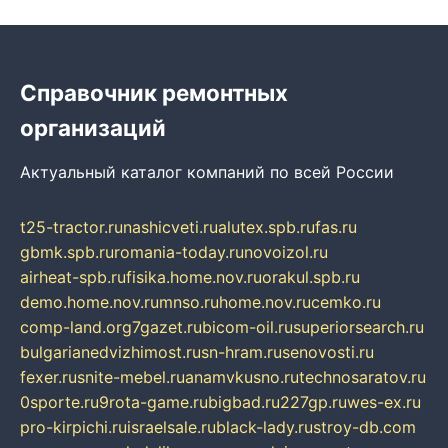
Справочник ремонтных
организаций
Актуальный каталог компаний по всей России
t25-tractor.ru
nashicveti.ru
alutex.spb.ru
fas.ru
gbmk.spb.ru
romania-today.ru
novoizol.ru
airheat-spb.ru
fisika.home.nov.ru
orakul.spb.ru
demo.home.nov.ru
mnso.ru
home.nov.ru
cemko.ru
comp-land.org
7gazet.ru
bicom-oil.ru
superiorsearch.ru
bulgarianedvizhimost.ru
sn-hram.ru
senovosti.ru
fexer.ru
snite-mebel.ru
anamvkusno.ru
technosaratov.ru
0sporte.ru
9rota-game.ru
bigbad.ru
227gp.ru
wes-ex.ru
pro-kirpichi.ru
israelsale.ru
black-lady.ru
stroy-db.com