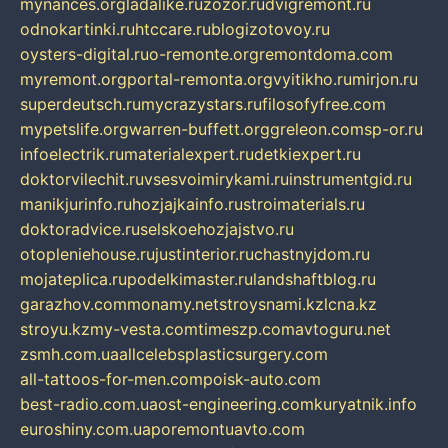
mynances.org
ladalike.ru
zozor.ru
dvigremont.ru
odnokartinki.ru
htccare.ru
blogizotovoy.ru
oysters-digital.ru
o-remonte.org
remontdoma.com
myremont.org
portal-remonta.org
vyitikho.ru
mirjon.ru
superdeutsch.ru
mycrazystars.ru
filosofyfree.com
mypetslife.org
warren-buffett.org
greleon.com
sp-or.ru
infoelectrik.ru
materialexpert.ru
detkiexpert.ru
doktorvilechit.ru
vsesvoimirykami.ru
instrumentgid.ru
manikjurinfo.ru
hozjajkainfo.ru
stroimaterials.ru
doktoradvice.ru
selskoehozjajstvo.ru
otopleniehouse.ru
justinterior.ru
chastnyjdom.ru
mojateplica.ru
podelkimaster.ru
landshaftblog.ru
garazhov.com
monamy.net
stroysnami.kz
lcna.kz
stroyu.kz
my-vesta.com
timeszp.com
avtoguru.net
zsmh.com.ua
allcelebsplasticsurgery.com
all-tattoos-for-men.com
poisk-auto.com
best-radio.com.ua
ost-engineering.com
kuryatnik.info
euroshiny.com.ua
poremontuavto.com