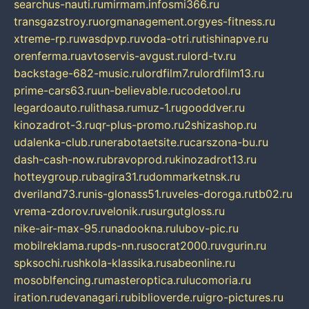
searchus-nauti.ru
mirmam.info
smi366.ru
transgazstroy.ru
orgmanagement.org
yes-fitness.ru
xtreme-rp.ru
wasdpvp.ru
voda-otri.ru
tishinapve.ru
orenferma.ru
avtoservis-avgust.ru
lord-tv.ru
backstage-682-music.ru
lordfilm7.ru
lordfilm13.ru
prime-cars63.ru
un-believable.ru
codetool.ru
legardoauto.ru
lithasa.ru
muz-1.ru
gooddver.ru
kinozadrot-3.ru
qr-plus-promo.ru
2shizashop.ru
udalenka-club.ru
nerabotaetsite.ru
carszona-bu.ru
dash-cash-now.ru
bravoprod.ru
kinozadrot13.ru
hotteygroup.ru
bagira31.ru
dommarketnsk.ru
dveriland73.ru
nis-glonass51.ru
veles-doroga.ru
tb02.ru
vrema-zdorov.ru
velonik.ru
surgutgloss.ru
nike-air-max-95.ru
nadookna.ru
lubov-pic.ru
mobilreklama.ru
pds-nn.ru
socrat2000.ru
vgurin.ru
spksochi.ru
shkola-klassika.ru
sabeonline.ru
mosoblfencing.ru
masteroptica.ru
lucomoria.ru
iration.ru
devanagari.ru
biblioverde.ru
igro-pictures.ru