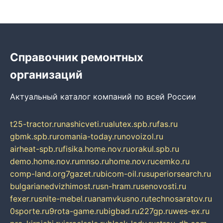
Справочник ремонтных
организаций
Актуальный каталог компаний по всей России
t25-tractor.ru
nashicveti.ru
alutex.spb.ru
fas.ru
gbmk.spb.ru
romania-today.ru
novoizol.ru
airheat-spb.ru
fisika.home.nov.ru
orakul.spb.ru
demo.home.nov.ru
mnso.ru
home.nov.ru
cemko.ru
comp-land.org
7gazet.ru
bicom-oil.ru
superiorsearch.ru
bulgarianedvizhimost.ru
sn-hram.ru
senovosti.ru
fexer.ru
snite-mebel.ru
anamvkusno.ru
technosaratov.ru
0sporte.ru
9rota-game.ru
bigbad.ru
227gp.ru
wes-ex.ru