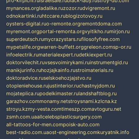
pro-kirpichi.ru
israelsale.ru
black-lady.ru
stroy-db.com
mynances.org
ladalike.ru
zozor.ru
dvigremont.ru
odnokartinki.ru
htccare.ru
blogizotovoy.ru
oysters-digital.ru
o-remonte.org
remontdoma.com
myremont.org
portal-remonta.org
vyitikho.ru
mirjon.ru
superdeutsch.ru
mycrazystars.ru
filosofyfree.com
mypetslife.org
warren-buffett.org
greleon.com
sp-or.ru
infoelectrik.ru
materialexpert.ru
detkiexpert.ru
doktorvilechit.ru
vsesvoimirykami.ru
instrumentgid.ru
manikjurinfo.ru
hozjajkainfo.ru
stroimaterials.ru
doktoradvice.ru
selskoehozjajstvo.ru
otopleniehouse.ru
justinterior.ru
chastnyjdom.ru
mojateplica.ru
podelkimaster.ru
landshaftblog.ru
garazhov.com
monamy.net
stroysnami.kz
lcna.kz
stroyu.kz
my-vesta.com
timeszp.com
avtoguru.net
zsmh.com.ua
allcelebsplasticsurgery.com
all-tattoos-for-men.com
poisk-auto.com
best-radio.com.ua
ost-engineering.com
kuryatnik.info