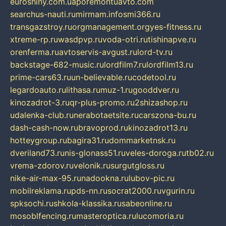
euroshiny.com.ua
poremontuavto.com
searchus-nauti.ru
mirmam.info
smi366.ru
transgazstroy.ru
orgmanagement.org
yes-fitness.ru
xtreme-rp.ru
wasdpvp.ru
voda-otri.ru
tishinapve.ru
orenferma.ru
avtoservis-avgust.ru
lord-tv.ru
backstage-682-music.ru
lordfilm7.ru
lordfilm13.ru
prime-cars63.ru
un-believable.ru
codetool.ru
legardoauto.ru
lithasa.ru
muz-1.ru
gooddver.ru
kinozadrot-3.ru
qr-plus-promo.ru
2shizashop.ru
udalenka-club.ru
nerabotaetsite.ru
carszona-bu.ru
dash-cash-now.ru
bravoprod.ru
kinozadrot13.ru
hotteygroup.ru
bagira31.ru
dommarketnsk.ru
dveriland73.ru
nis-glonass51.ru
veles-doroga.ru
tb02.ru
vrema-zdorov.ru
velonik.ru
surgutgloss.ru
nike-air-max-95.ru
nadookna.ru
lubov-pic.ru
mobilreklama.ru
pds-nn.ru
socrat2000.ru
vgurin.ru
spksochi.ru
shkola-klassika.ru
sabeonline.ru
mosoblfencing.ru
masteroptica.ru
lucomoria.ru