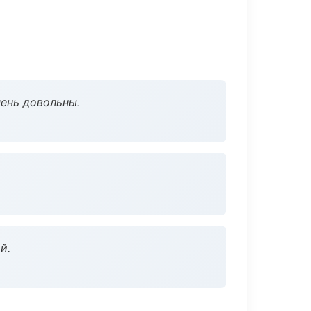
чень довольны.
й.