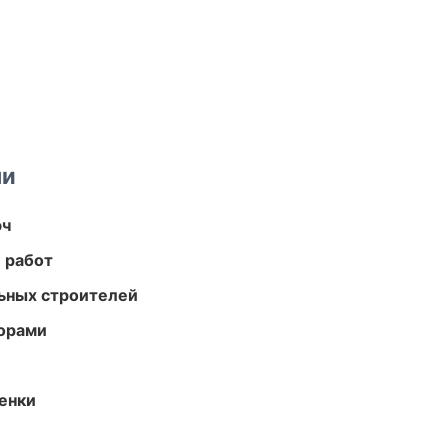
ми
юч
 работ
ьных строителей
торами
енки