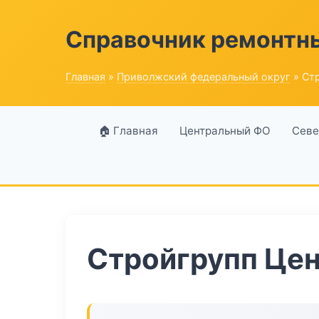
Справочник ремонтн
Главная
»
Приволжский федеральный округ
» Ст
🏠 Главная
Центральный ФО
Севе
Стройгрупп Це