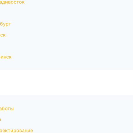
адивосток
бург
нск
бинск
аботы
и
оектирование