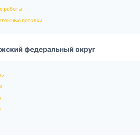
е работы
атяжные потолки
лжский федеральный округ
нь
а
в
а