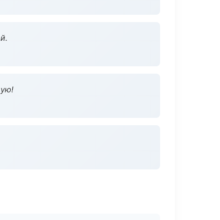
й.
дую!