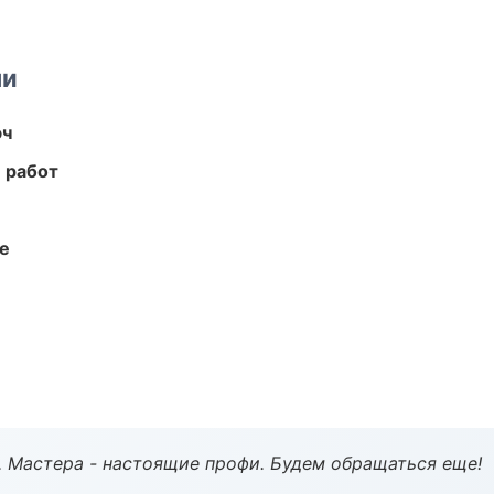
ми
юч
 работ
те
. Мастера - настоящие профи. Будем обращаться еще!