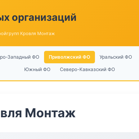
ых организаций
ройгрупп Кровля Монтаж
ро-Западный ФО
Приволжский ФО
Уральский ФО
Южный ФО
Северо-Кавказский ФО
овля Монтаж