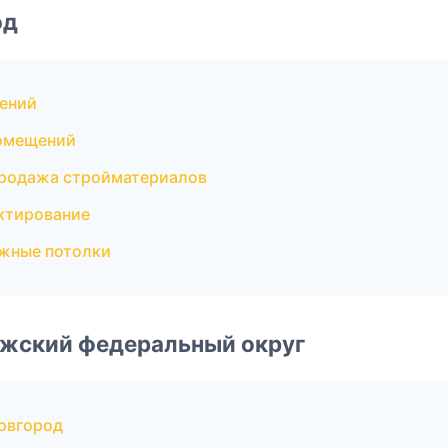
од
ений
помещений
Продажа стройматериалов
ктирование
жные потолки
лжский федеральный округ
овгород