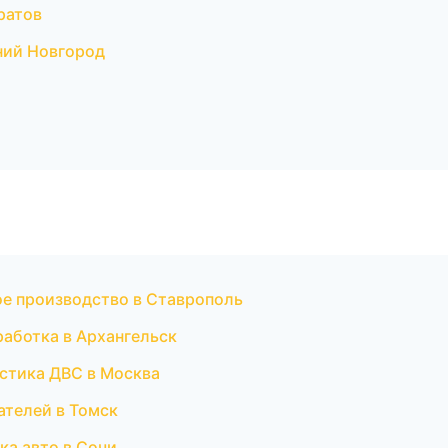
ратов
ний Новгород
е производство в Ставрополь
аботка в Архангельск
остика ДВС в Москва
ателей в Томск
ка авто в Сочи