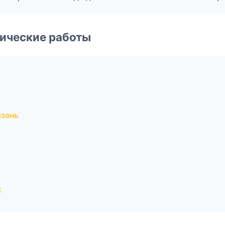
ические работы
язань
к