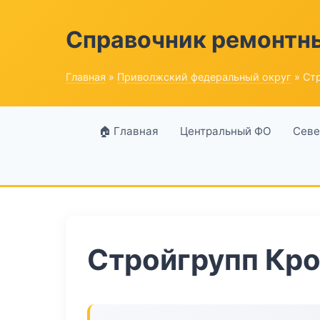
Справочник ремонтн
Главная
»
Приволжский федеральный округ
» Ст
🏠 Главная
Центральный ФО
Севе
Стройгрупп Кр