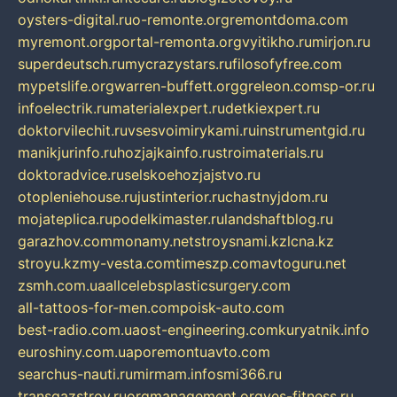
oysters-digital.ru
o-remonte.org
remontdoma.com
myremont.org
portal-remonta.org
vyitikho.ru
mirjon.ru
superdeutsch.ru
mycrazystars.ru
filosofyfree.com
mypetslife.org
warren-buffett.org
greleon.com
sp-or.ru
infoelectrik.ru
materialexpert.ru
detkiexpert.ru
doktorvilechit.ru
vsesvoimirykami.ru
instrumentgid.ru
manikjurinfo.ru
hozjajkainfo.ru
stroimaterials.ru
doktoradvice.ru
selskoehozjajstvo.ru
otopleniehouse.ru
justinterior.ru
chastnyjdom.ru
mojateplica.ru
podelkimaster.ru
landshaftblog.ru
garazhov.com
monamy.net
stroysnami.kz
lcna.kz
stroyu.kz
my-vesta.com
timeszp.com
avtoguru.net
zsmh.com.ua
allcelebsplasticsurgery.com
all-tattoos-for-men.com
poisk-auto.com
best-radio.com.ua
ost-engineering.com
kuryatnik.info
euroshiny.com.ua
poremontuavto.com
searchus-nauti.ru
mirmam.info
smi366.ru
transgazstroy.ru
orgmanagement.org
yes-fitness.ru