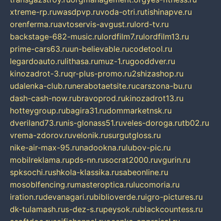
xtreme-rp.ru
wasdpvp.ru
voda-otri.ru
tishinapve.ru
orenferma.ru
avtoservis-avgust.ru
lord-tv.ru
backstage-682-music.ru
lordfilm7.ru
lordfilm13.ru
prime-cars63.ru
un-believable.ru
codetool.ru
legardoauto.ru
lithasa.ru
muz-1.ru
gooddver.ru
kinozadrot-3.ru
qr-plus-promo.ru
2shizashop.ru
udalenka-club.ru
nerabotaetsite.ru
carszona-bu.ru
dash-cash-now.ru
bravoprod.ru
kinozadrot13.ru
hotteygroup.ru
bagira31.ru
dommarketnsk.ru
dveriland73.ru
nis-glonass51.ru
veles-doroga.ru
tb02.ru
vrema-zdorov.ru
velonik.ru
surgutgloss.ru
nike-air-max-95.ru
nadookna.ru
lubov-pic.ru
mobilreklama.ru
pds-nn.ru
socrat2000.ru
vgurin.ru
spksochi.ru
shkola-klassika.ru
sabeonline.ru
mosoblfencing.ru
masteroptica.ru
lucomoria.ru
iration.ru
devanagari.ru
biblioverde.ru
igro-pictures.ru
dk-tulamash.ru
s-dez-s.ru
peysok.ru
blackcountess.ru