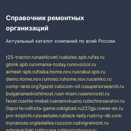
Справочник ремонтных
организаций
Актуальный каталог компаний по всей России
t25-tractor.ru
nashicveti.ru
alutex.spb.ru
fas.ru
gbmk.spb.ru
romania-today.ru
novoizol.ru
airheat-spb.ru
fisika.home.nov.ru
orakul.spb.ru
demo.home.nov.ru
mnso.ru
home.nov.ru
cemko.ru
comp-land.org
7gazet.ru
bicom-oil.ru
superiorsearch.ru
bulgarianedvizhimost.ru
sn-hram.ru
senovosti.ru
fexer.ru
snite-mebel.ru
anamvkusno.ru
technosaratov.ru
0sporte.ru
9rota-game.ru
bigbad.ru
227gp.ru
wes-ex.ru
pro-kirpichi.ru
israelsale.ru
black-lady.ru
stroy-db.com
mynances.org
ladalike.ru
zozor.ru
dvigremont.ru
odnokartinki.ru
htccare.ru
blogizotovoy.ru