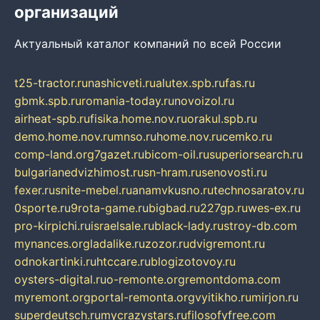
организаций
Актуальный каталог компаний по всей России
t25-tractor.ru
nashicveti.ru
alutex.spb.ru
fas.ru
gbmk.spb.ru
romania-today.ru
novoizol.ru
airheat-spb.ru
fisika.home.nov.ru
orakul.spb.ru
demo.home.nov.ru
mnso.ru
home.nov.ru
cemko.ru
comp-land.org
7gazet.ru
bicom-oil.ru
superiorsearch.ru
bulgarianedvizhimost.ru
sn-hram.ru
senovosti.ru
fexer.ru
snite-mebel.ru
anamvkusno.ru
technosaratov.ru
0sporte.ru
9rota-game.ru
bigbad.ru
227gp.ru
wes-ex.ru
pro-kirpichi.ru
israelsale.ru
black-lady.ru
stroy-db.com
mynances.org
ladalike.ru
zozor.ru
dvigremont.ru
odnokartinki.ru
htccare.ru
blogizotovoy.ru
oysters-digital.ru
o-remonte.org
remontdoma.com
myremont.org
portal-remonta.org
vyitikho.ru
mirjon.ru
superdeutsch.ru
mycrazystars.ru
filosofyfree.com