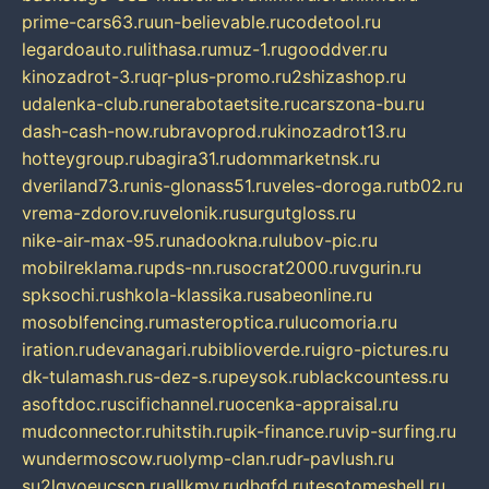
prime-cars63.ru
un-believable.ru
codetool.ru
legardoauto.ru
lithasa.ru
muz-1.ru
gooddver.ru
kinozadrot-3.ru
qr-plus-promo.ru
2shizashop.ru
udalenka-club.ru
nerabotaetsite.ru
carszona-bu.ru
dash-cash-now.ru
bravoprod.ru
kinozadrot13.ru
hotteygroup.ru
bagira31.ru
dommarketnsk.ru
dveriland73.ru
nis-glonass51.ru
veles-doroga.ru
tb02.ru
vrema-zdorov.ru
velonik.ru
surgutgloss.ru
nike-air-max-95.ru
nadookna.ru
lubov-pic.ru
mobilreklama.ru
pds-nn.ru
socrat2000.ru
vgurin.ru
spksochi.ru
shkola-klassika.ru
sabeonline.ru
mosoblfencing.ru
masteroptica.ru
lucomoria.ru
iration.ru
devanagari.ru
biblioverde.ru
igro-pictures.ru
dk-tulamash.ru
s-dez-s.ru
peysok.ru
blackcountess.ru
asoftdoc.ru
scifichannel.ru
ocenka-appraisal.ru
mudconnector.ru
hitstih.ru
pik-finance.ru
vip-surfing.ru
wundermoscow.ru
olymp-clan.ru
dr-pavlush.ru
su2lgyoeucscn.ru
allkmv.ru
dhgfd.ru
tesotomeshell.ru