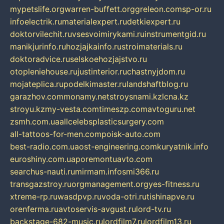
mypetslife.org
warren-buffett.org
greleon.com
sp-or.ru
infoelectrik.ru
materialexpert.ru
detkiexpert.ru
doktorvilechit.ru
vsesvoimirykami.ru
instrumentgid.ru
manikjurinfo.ru
hozjajkainfo.ru
stroimaterials.ru
doktoradvice.ru
selskoehozjajstvo.ru
otopleniehouse.ru
justinterior.ru
chastnyjdom.ru
mojateplica.ru
podelkimaster.ru
landshaftblog.ru
garazhov.com
monamy.net
stroysnami.kz
lcna.kz
stroyu.kz
my-vesta.com
timeszp.com
avtoguru.net
zsmh.com.ua
allcelebsplasticsurgery.com
all-tattoos-for-men.com
poisk-auto.com
best-radio.com.ua
ost-engineering.com
kuryatnik.info
euroshiny.com.ua
poremontuavto.com
searchus-nauti.ru
mirmam.info
smi366.ru
transgazstroy.ru
orgmanagement.org
yes-fitness.ru
xtreme-rp.ru
wasdpvp.ru
voda-otri.ru
tishinapve.ru
orenferma.ru
avtoservis-avgust.ru
lord-tv.ru
backstage-682-music.ru
lordfilm7.ru
lordfilm13.ru