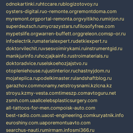
odnokartinki.ru
htccare.ru
blogizotovoy.ru
oysters-digital.ru
o-remonte.org
remontdoma.com
myremont.org
portal-remonta.org
vyitikho.ru
mirjon.ru
superdeutsch.ru
mycrazystars.ru
filosofyfree.com
mypetslife.org
warren-buffett.org
greleon.com
sp-or.ru
infoelectrik.ru
materialexpert.ru
detkiexpert.ru
doktorvilechit.ru
vsesvoimirykami.ru
instrumentgid.ru
manikjurinfo.ru
hozjajkainfo.ru
stroimaterials.ru
doktoradvice.ru
selskoehozjajstvo.ru
otopleniehouse.ru
justinterior.ru
chastnyjdom.ru
mojateplica.ru
podelkimaster.ru
landshaftblog.ru
garazhov.com
monamy.net
stroysnami.kz
lcna.kz
stroyu.kz
my-vesta.com
timeszp.com
avtoguru.net
zsmh.com.ua
allcelebsplasticsurgery.com
all-tattoos-for-men.com
poisk-auto.com
best-radio.com.ua
ost-engineering.com
kuryatnik.info
euroshiny.com.ua
poremontuavto.com
searchus-nauti.ru
mirmam.info
smi366.ru