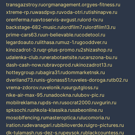
transgazstroy.ru
orgmanagement.org
yes-fitness.ru
xtreme-rp.ru
wasdpvp.ru
voda-otri.ru
tishinapve.ru
orenferma.ru
avtoservis-avgust.ru
lord-tv.ru
backstage-682-music.ru
lordfilm7.ru
lordfilm13.ru
prime-cars63.ru
un-believable.ru
codetool.ru
legardoauto.ru
lithasa.ru
muz-1.ru
gooddver.ru
kinozadrot-3.ru
qr-plus-promo.ru
2shizashop.ru
udalenka-club.ru
nerabotaetsite.ru
carszona-bu.ru
dash-cash-now.ru
bravoprod.ru
kinozadrot13.ru
hotteygroup.ru
bagira31.ru
dommarketnsk.ru
dveriland73.ru
nis-glonass51.ru
veles-doroga.ru
tb02.ru
vrema-zdorov.ru
velonik.ru
surgutgloss.ru
nike-air-max-95.ru
nadookna.ru
lubov-pic.ru
mobilreklama.ru
pds-nn.ru
socrat2000.ru
vgurin.ru
spksochi.ru
shkola-klassika.ru
sabeonline.ru
mosoblfencing.ru
masteroptica.ru
lucomoria.ru
iration.ru
devanagari.ru
biblioverde.ru
igro-pictures.ru
dk-tulamash.ru
s-dez-s.ru
peysok.ru
blackcountess.ru