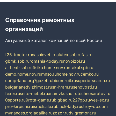
Справочник ремонтных
организаций
Актуальный каталог компаний по всей России
t25-tractor.ru
nashicveti.ru
alutex.spb.ru
fas.ru
gbmk.spb.ru
romania-today.ru
novoizol.ru
airheat-spb.ru
fisika.home.nov.ru
orakul.spb.ru
demo.home.nov.ru
mnso.ru
home.nov.ru
cemko.ru
comp-land.org
7gazet.ru
bicom-oil.ru
superiorsearch.ru
bulgarianedvizhimost.ru
sn-hram.ru
senovosti.ru
fexer.ru
snite-mebel.ru
anamvkusno.ru
technosaratov.ru
0sporte.ru
9rota-game.ru
bigbad.ru
227gp.ru
wes-ex.ru
pro-kirpichi.ru
israelsale.ru
black-lady.ru
stroy-db.com
mynances.org
ladalike.ru
zozor.ru
dvigremont.ru