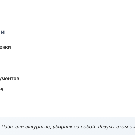
ми
енки
ументов
юч
 Работали аккуратно, убирали за собой. Результатом о