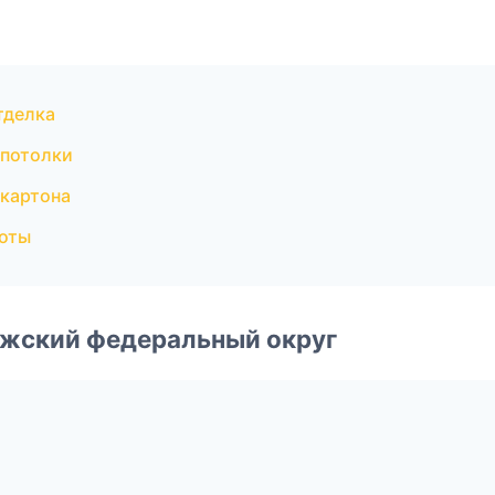
тделка
 потолки
картона
оты
лжский федеральный округ