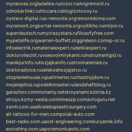
mynances.org
ladalike.ru
zozor.ru
dvigremont.ru
odnokartinki.ru
htccare.ru
blogizotovoy.ru
oysters-digital.ru
o-remonte.org
remontdoma.com
myremont.org
portal-remonta.org
vyitikho.ru
mirjon.ru
superdeutsch.ru
mycrazystars.ru
filosofyfree.com
mypetslife.org
warren-buffett.org
greleon.com
sp-or.ru
infoelectrik.ru
materialexpert.ru
detkiexpert.ru
doktorvilechit.ru
vsesvoimirykami.ru
instrumentgid.ru
manikjurinfo.ru
hozjajkainfo.ru
stroimaterials.ru
doktoradvice.ru
selskoehozjajstvo.ru
otopleniehouse.ru
justinterior.ru
chastnyjdom.ru
mojateplica.ru
podelkimaster.ru
landshaftblog.ru
garazhov.com
monamy.net
stroysnami.kz
lcna.kz
stroyu.kz
my-vesta.com
timeszp.com
avtoguru.net
zsmh.com.ua
allcelebsplasticsurgery.com
all-tattoos-for-men.com
poisk-auto.com
best-radio.com.ua
ost-engineering.com
kuryatnik.info
euroshiny.com.ua
poremontuavto.com