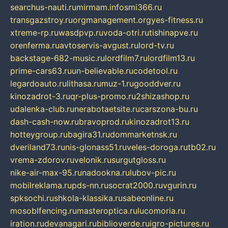
searchus-nauti.ru
mirmam.info
smi366.ru
transgazstroy.ru
orgmanagement.org
yes-fitness.ru
xtreme-rp.ru
wasdpvp.ru
voda-otri.ru
tishinapve.ru
orenferma.ru
avtoservis-avgust.ru
lord-tv.ru
backstage-682-music.ru
lordfilm7.ru
lordfilm13.ru
prime-cars63.ru
un-believable.ru
codetool.ru
legardoauto.ru
lithasa.ru
muz-1.ru
gooddver.ru
kinozadrot-3.ru
qr-plus-promo.ru
2shizashop.ru
udalenka-club.ru
nerabotaetsite.ru
carszona-bu.ru
dash-cash-now.ru
bravoprod.ru
kinozadrot13.ru
hotteygroup.ru
bagira31.ru
dommarketnsk.ru
dveriland73.ru
nis-glonass51.ru
veles-doroga.ru
tb02.ru
vrema-zdorov.ru
velonik.ru
surgutgloss.ru
nike-air-max-95.ru
nadookna.ru
lubov-pic.ru
mobilreklama.ru
pds-nn.ru
socrat2000.ru
vgurin.ru
spksochi.ru
shkola-klassika.ru
sabeonline.ru
mosoblfencing.ru
masteroptica.ru
lucomoria.ru
iration.ru
devanagari.ru
biblioverde.ru
igro-pictures.ru