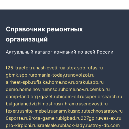
Справочник ремонтных
организаций
Актуальный каталог компаний по всей России
t25-tractor.ru
nashicveti.ru
alutex.spb.ru
fas.ru
gbmk.spb.ru
romania-today.ru
novoizol.ru
airheat-spb.ru
fisika.home.nov.ru
orakul.spb.ru
demo.home.nov.ru
mnso.ru
home.nov.ru
cemko.ru
comp-land.org
7gazet.ru
bicom-oil.ru
superiorsearch.ru
bulgarianedvizhimost.ru
sn-hram.ru
senovosti.ru
fexer.ru
snite-mebel.ru
anamvkusno.ru
technosaratov.ru
0sporte.ru
9rota-game.ru
bigbad.ru
227gp.ru
wes-ex.ru
pro-kirpichi.ru
israelsale.ru
black-lady.ru
stroy-db.com