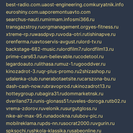
best-radio.com.ua
ost-engineering.com
kuryatnik.info
euroshiny.com.ua
poremontuavto.com
searchus-nauti.ru
mirmam.info
smi366.ru
transgazstroy.ru
orgmanagement.org
yes-fitness.ru
xtreme-rp.ru
wasdpvp.ru
voda-otri.ru
tishinapve.ru
orenferma.ru
avtoservis-avgust.ru
lord-tv.ru
backstage-682-music.ru
lordfilm7.ru
lordfilm13.ru
prime-cars63.ru
un-believable.ru
codetool.ru
legardoauto.ru
lithasa.ru
muz-1.ru
gooddver.ru
kinozadrot-3.ru
qr-plus-promo.ru
2shizashop.ru
udalenka-club.ru
nerabotaetsite.ru
carszona-bu.ru
dash-cash-now.ru
bravoprod.ru
kinozadrot13.ru
hotteygroup.ru
bagira31.ru
dommarketnsk.ru
dveriland73.ru
nis-glonass51.ru
veles-doroga.ru
tb02.ru
vrema-zdorov.ru
velonik.ru
surgutgloss.ru
nike-air-max-95.ru
nadookna.ru
lubov-pic.ru
mobilreklama.ru
pds-nn.ru
socrat2000.ru
vgurin.ru
spksochi.ru
shkola-klassika.ru
sabeonline.ru