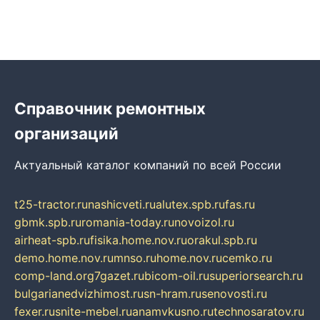
Справочник ремонтных
организаций
Актуальный каталог компаний по всей России
t25-tractor.ru
nashicveti.ru
alutex.spb.ru
fas.ru
gbmk.spb.ru
romania-today.ru
novoizol.ru
airheat-spb.ru
fisika.home.nov.ru
orakul.spb.ru
demo.home.nov.ru
mnso.ru
home.nov.ru
cemko.ru
comp-land.org
7gazet.ru
bicom-oil.ru
superiorsearch.ru
bulgarianedvizhimost.ru
sn-hram.ru
senovosti.ru
fexer.ru
snite-mebel.ru
anamvkusno.ru
technosaratov.ru