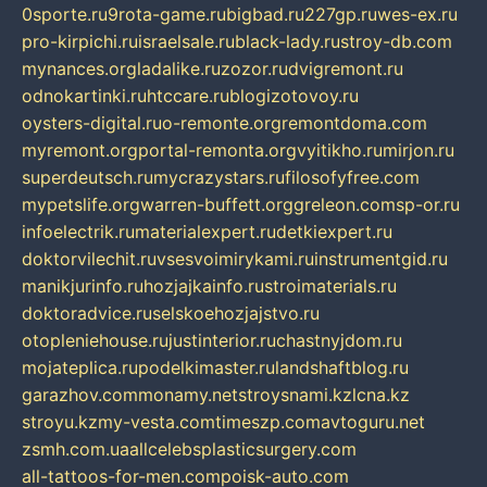
0sporte.ru
9rota-game.ru
bigbad.ru
227gp.ru
wes-ex.ru
pro-kirpichi.ru
israelsale.ru
black-lady.ru
stroy-db.com
mynances.org
ladalike.ru
zozor.ru
dvigremont.ru
odnokartinki.ru
htccare.ru
blogizotovoy.ru
oysters-digital.ru
o-remonte.org
remontdoma.com
myremont.org
portal-remonta.org
vyitikho.ru
mirjon.ru
superdeutsch.ru
mycrazystars.ru
filosofyfree.com
mypetslife.org
warren-buffett.org
greleon.com
sp-or.ru
infoelectrik.ru
materialexpert.ru
detkiexpert.ru
doktorvilechit.ru
vsesvoimirykami.ru
instrumentgid.ru
manikjurinfo.ru
hozjajkainfo.ru
stroimaterials.ru
doktoradvice.ru
selskoehozjajstvo.ru
otopleniehouse.ru
justinterior.ru
chastnyjdom.ru
mojateplica.ru
podelkimaster.ru
landshaftblog.ru
garazhov.com
monamy.net
stroysnami.kz
lcna.kz
stroyu.kz
my-vesta.com
timeszp.com
avtoguru.net
zsmh.com.ua
allcelebsplasticsurgery.com
all-tattoos-for-men.com
poisk-auto.com