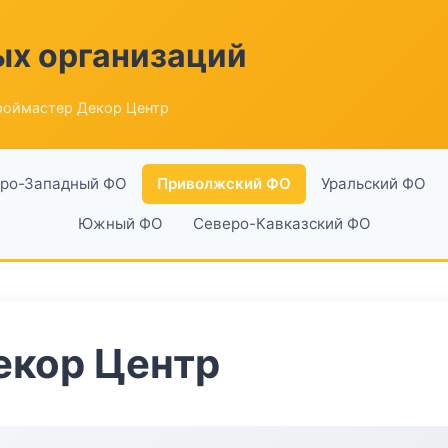
ых организаций
роймастер Декор Центр
ро-Западный ФО
Приволжский ФО
Уральский ФО
Южный ФО
Северо-Кавказский ФО
екор Центр