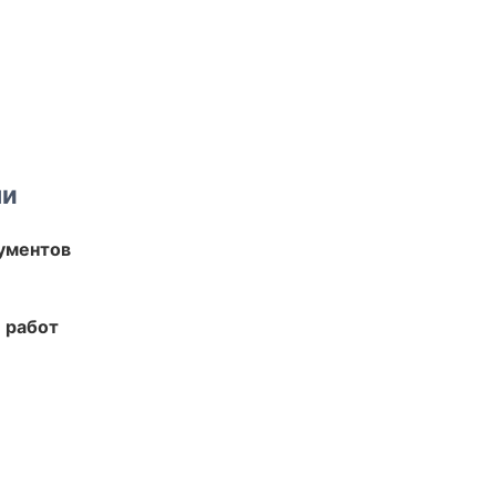
ми
ументов
 работ