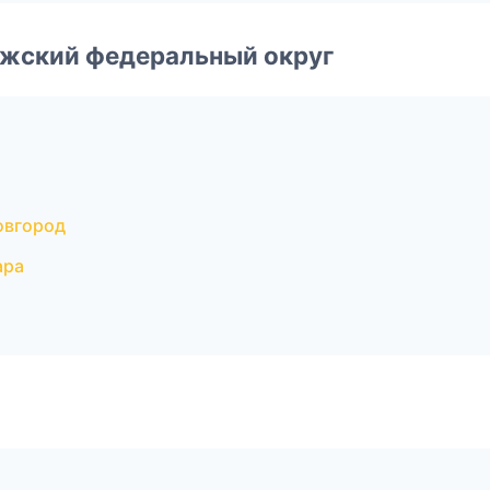
лжский федеральный округ
овгород
ара