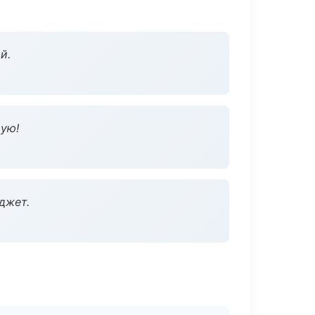
й.
дую!
джет.