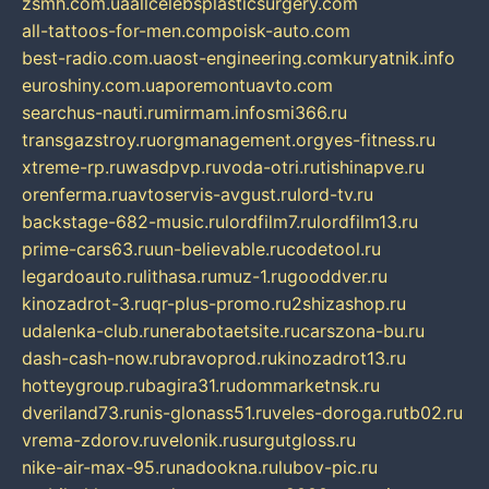
zsmh.com.ua
allcelebsplasticsurgery.com
all-tattoos-for-men.com
poisk-auto.com
best-radio.com.ua
ost-engineering.com
kuryatnik.info
euroshiny.com.ua
poremontuavto.com
searchus-nauti.ru
mirmam.info
smi366.ru
transgazstroy.ru
orgmanagement.org
yes-fitness.ru
xtreme-rp.ru
wasdpvp.ru
voda-otri.ru
tishinapve.ru
orenferma.ru
avtoservis-avgust.ru
lord-tv.ru
backstage-682-music.ru
lordfilm7.ru
lordfilm13.ru
prime-cars63.ru
un-believable.ru
codetool.ru
legardoauto.ru
lithasa.ru
muz-1.ru
gooddver.ru
kinozadrot-3.ru
qr-plus-promo.ru
2shizashop.ru
udalenka-club.ru
nerabotaetsite.ru
carszona-bu.ru
dash-cash-now.ru
bravoprod.ru
kinozadrot13.ru
hotteygroup.ru
bagira31.ru
dommarketnsk.ru
dveriland73.ru
nis-glonass51.ru
veles-doroga.ru
tb02.ru
vrema-zdorov.ru
velonik.ru
surgutgloss.ru
nike-air-max-95.ru
nadookna.ru
lubov-pic.ru