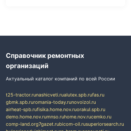
Справочник ремонтных
организаций
Актуальный каталог компаний по всей России
t25-tractor.ru
nashicveti.ru
alutex.spb.ru
fas.ru
gbmk.spb.ru
romania-today.ru
novoizol.ru
airheat-spb.ru
fisika.home.nov.ru
orakul.spb.ru
demo.home.nov.ru
mnso.ru
home.nov.ru
cemko.ru
comp-land.org
7gazet.ru
bicom-oil.ru
superiorsearch.ru