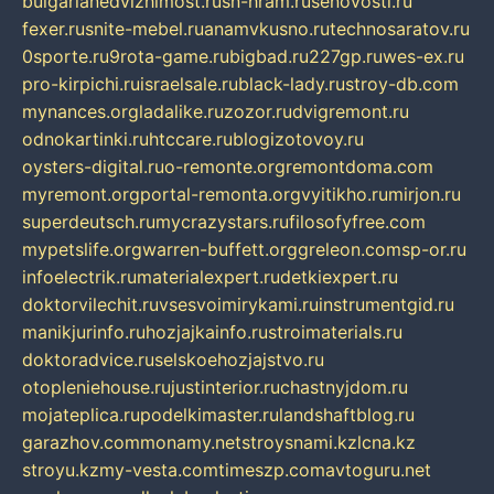
bulgarianedvizhimost.ru
sn-hram.ru
senovosti.ru
fexer.ru
snite-mebel.ru
anamvkusno.ru
technosaratov.ru
0sporte.ru
9rota-game.ru
bigbad.ru
227gp.ru
wes-ex.ru
pro-kirpichi.ru
israelsale.ru
black-lady.ru
stroy-db.com
mynances.org
ladalike.ru
zozor.ru
dvigremont.ru
odnokartinki.ru
htccare.ru
blogizotovoy.ru
oysters-digital.ru
o-remonte.org
remontdoma.com
myremont.org
portal-remonta.org
vyitikho.ru
mirjon.ru
superdeutsch.ru
mycrazystars.ru
filosofyfree.com
mypetslife.org
warren-buffett.org
greleon.com
sp-or.ru
infoelectrik.ru
materialexpert.ru
detkiexpert.ru
doktorvilechit.ru
vsesvoimirykami.ru
instrumentgid.ru
manikjurinfo.ru
hozjajkainfo.ru
stroimaterials.ru
doktoradvice.ru
selskoehozjajstvo.ru
otopleniehouse.ru
justinterior.ru
chastnyjdom.ru
mojateplica.ru
podelkimaster.ru
landshaftblog.ru
garazhov.com
monamy.net
stroysnami.kz
lcna.kz
stroyu.kz
my-vesta.com
timeszp.com
avtoguru.net