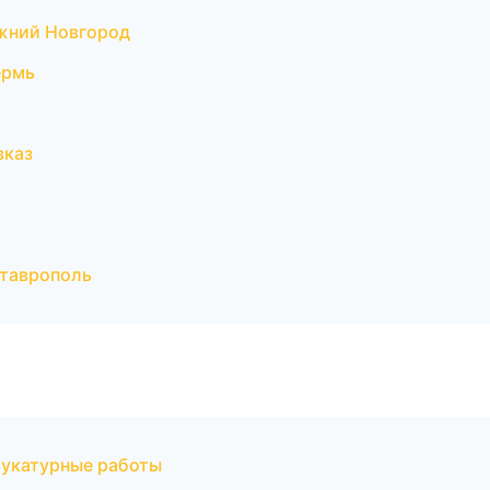
жний Новгород
ермь
вказ
таврополь
укатурные работы