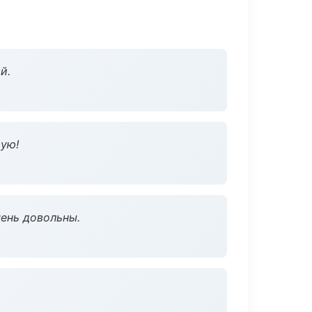
й.
дую!
чень довольны.