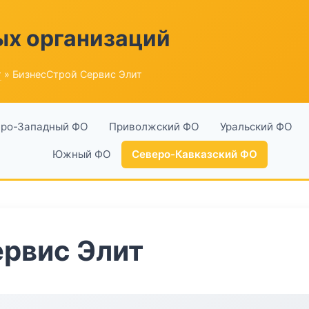
ых организаций
г
» БизнесСтрой Сервис Элит
ро-Западный ФО
Приволжский ФО
Уральский ФО
Южный ФО
Северо-Кавказский ФО
рвис Элит