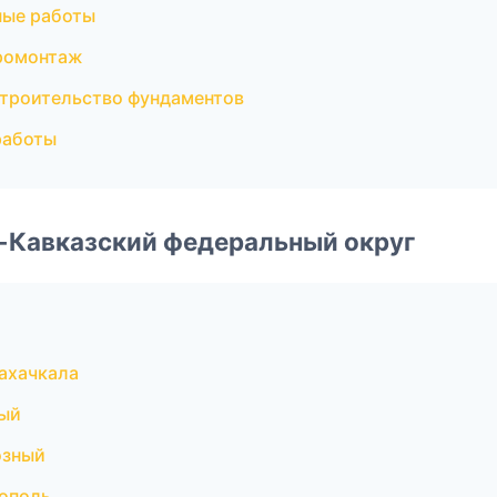
ные работы
ромонтаж
троительство фундаментов
работы
о-Кавказский федеральный округ
ахачкала
ный
озный
ополь