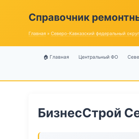
Справочник ремонтн
Главная
»
Северо-Кавказский федеральный окру
🏠 Главная
Центральный ФО
Севе
БизнесСтрой Се