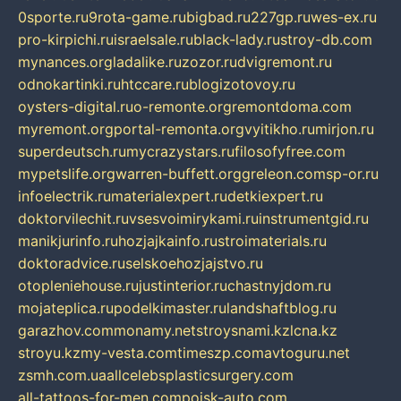
0sporte.ru
9rota-game.ru
bigbad.ru
227gp.ru
wes-ex.ru
pro-kirpichi.ru
israelsale.ru
black-lady.ru
stroy-db.com
mynances.org
ladalike.ru
zozor.ru
dvigremont.ru
odnokartinki.ru
htccare.ru
blogizotovoy.ru
oysters-digital.ru
o-remonte.org
remontdoma.com
myremont.org
portal-remonta.org
vyitikho.ru
mirjon.ru
superdeutsch.ru
mycrazystars.ru
filosofyfree.com
mypetslife.org
warren-buffett.org
greleon.com
sp-or.ru
infoelectrik.ru
materialexpert.ru
detkiexpert.ru
doktorvilechit.ru
vsesvoimirykami.ru
instrumentgid.ru
manikjurinfo.ru
hozjajkainfo.ru
stroimaterials.ru
doktoradvice.ru
selskoehozjajstvo.ru
otopleniehouse.ru
justinterior.ru
chastnyjdom.ru
mojateplica.ru
podelkimaster.ru
landshaftblog.ru
garazhov.com
monamy.net
stroysnami.kz
lcna.kz
stroyu.kz
my-vesta.com
timeszp.com
avtoguru.net
zsmh.com.ua
allcelebsplasticsurgery.com
all-tattoos-for-men.com
poisk-auto.com