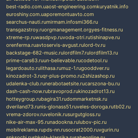
best-radio.com.ua
ost-engineering.com
kuryatnik.info
euroshiny.com.ua
poremontuavto.com
searchus-nauti.ru
mirmam.info
smi366.ru
transgazstroy.ru
orgmanagement.org
yes-fitness.ru
xtreme-rp.ru
wasdpvp.ru
voda-otri.ru
tishinapve.ru
orenferma.ru
avtoservis-avgust.ru
lord-tv.ru
backstage-682-music.ru
lordfilm7.ru
lordfilm13.ru
prime-cars63.ru
un-believable.ru
codetool.ru
legardoauto.ru
lithasa.ru
muz-1.ru
gooddver.ru
kinozadrot-3.ru
qr-plus-promo.ru
2shizashop.ru
udalenka-club.ru
nerabotaetsite.ru
carszona-bu.ru
dash-cash-now.ru
bravoprod.ru
kinozadrot13.ru
hotteygroup.ru
bagira31.ru
dommarketnsk.ru
dveriland73.ru
nis-glonass51.ru
veles-doroga.ru
tb02.ru
vrema-zdorov.ru
velonik.ru
surgutgloss.ru
nike-air-max-95.ru
nadookna.ru
lubov-pic.ru
mobilreklama.ru
pds-nn.ru
socrat2000.ru
vgurin.ru
spksochi.ru
shkola-klassika.ru
sabeonline.ru