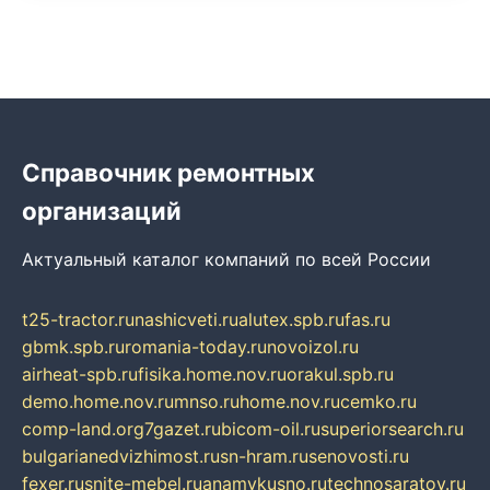
Справочник ремонтных
организаций
Актуальный каталог компаний по всей России
t25-tractor.ru
nashicveti.ru
alutex.spb.ru
fas.ru
gbmk.spb.ru
romania-today.ru
novoizol.ru
airheat-spb.ru
fisika.home.nov.ru
orakul.spb.ru
demo.home.nov.ru
mnso.ru
home.nov.ru
cemko.ru
comp-land.org
7gazet.ru
bicom-oil.ru
superiorsearch.ru
bulgarianedvizhimost.ru
sn-hram.ru
senovosti.ru
fexer.ru
snite-mebel.ru
anamvkusno.ru
technosaratov.ru