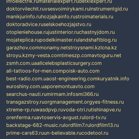
infoelectrik.ru
materialexpert.ru
detkiexpert.ru
doktorvilechit.ru
vsesvoimirykami.ru
instrumentgid.ru
manikjurinfo.ru
hozjajkainfo.ru
stroimaterials.ru
doktoradvice.ru
selskoehozjajstvo.ru
otopleniehouse.ru
justinterior.ru
chastnyjdom.ru
mojateplica.ru
podelkimaster.ru
landshaftblog.ru
garazhov.com
monamy.net
stroysnami.kz
lcna.kz
stroyu.kz
my-vesta.com
timeszp.com
avtoguru.net
zsmh.com.ua
allcelebsplasticsurgery.com
all-tattoos-for-men.com
poisk-auto.com
best-radio.com.ua
ost-engineering.com
kuryatnik.info
euroshiny.com.ua
poremontuavto.com
searchus-nauti.ru
mirmam.info
smi366.ru
transgazstroy.ru
orgmanagement.org
yes-fitness.ru
xtreme-rp.ru
wasdpvp.ru
voda-otri.ru
tishinapve.ru
orenferma.ru
avtoservis-avgust.ru
lord-tv.ru
backstage-682-music.ru
lordfilm7.ru
lordfilm13.ru
prime-cars63.ru
un-believable.ru
codetool.ru