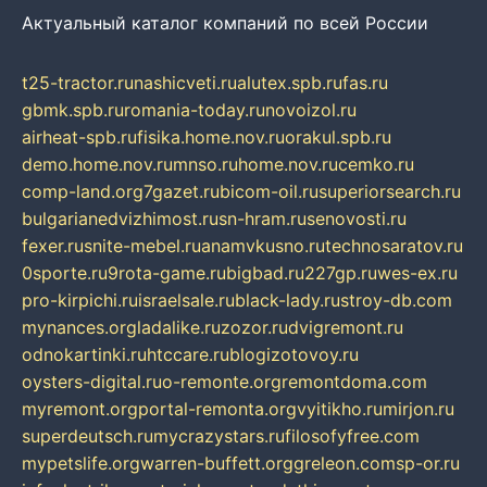
Актуальный каталог компаний по всей России
t25-tractor.ru
nashicveti.ru
alutex.spb.ru
fas.ru
gbmk.spb.ru
romania-today.ru
novoizol.ru
airheat-spb.ru
fisika.home.nov.ru
orakul.spb.ru
demo.home.nov.ru
mnso.ru
home.nov.ru
cemko.ru
comp-land.org
7gazet.ru
bicom-oil.ru
superiorsearch.ru
bulgarianedvizhimost.ru
sn-hram.ru
senovosti.ru
fexer.ru
snite-mebel.ru
anamvkusno.ru
technosaratov.ru
0sporte.ru
9rota-game.ru
bigbad.ru
227gp.ru
wes-ex.ru
pro-kirpichi.ru
israelsale.ru
black-lady.ru
stroy-db.com
mynances.org
ladalike.ru
zozor.ru
dvigremont.ru
odnokartinki.ru
htccare.ru
blogizotovoy.ru
oysters-digital.ru
o-remonte.org
remontdoma.com
myremont.org
portal-remonta.org
vyitikho.ru
mirjon.ru
superdeutsch.ru
mycrazystars.ru
filosofyfree.com
mypetslife.org
warren-buffett.org
greleon.com
sp-or.ru