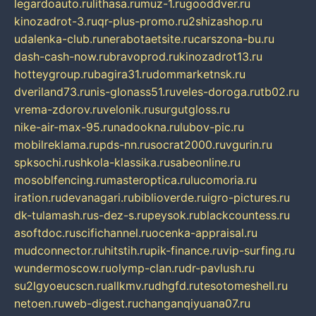
legardoauto.ru
lithasa.ru
muz-1.ru
gooddver.ru
kinozadrot-3.ru
qr-plus-promo.ru
2shizashop.ru
udalenka-club.ru
nerabotaetsite.ru
carszona-bu.ru
dash-cash-now.ru
bravoprod.ru
kinozadrot13.ru
hotteygroup.ru
bagira31.ru
dommarketnsk.ru
dveriland73.ru
nis-glonass51.ru
veles-doroga.ru
tb02.ru
vrema-zdorov.ru
velonik.ru
surgutgloss.ru
nike-air-max-95.ru
nadookna.ru
lubov-pic.ru
mobilreklama.ru
pds-nn.ru
socrat2000.ru
vgurin.ru
spksochi.ru
shkola-klassika.ru
sabeonline.ru
mosoblfencing.ru
masteroptica.ru
lucomoria.ru
iration.ru
devanagari.ru
biblioverde.ru
igro-pictures.ru
dk-tulamash.ru
s-dez-s.ru
peysok.ru
blackcountess.ru
asoftdoc.ru
scifichannel.ru
ocenka-appraisal.ru
mudconnector.ru
hitstih.ru
pik-finance.ru
vip-surfing.ru
wundermoscow.ru
olymp-clan.ru
dr-pavlush.ru
su2lgyoeucscn.ru
allkmv.ru
dhgfd.ru
tesotomeshell.ru
netoen.ru
web-digest.ru
changanqiyuana07.ru