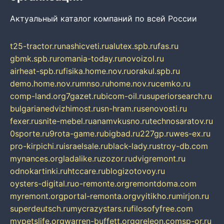
Актуальный каталог компаний по всей России
t25-tractor.ru
nashicveti.ru
alutex.spb.ru
fas.ru
gbmk.spb.ru
romania-today.ru
novoizol.ru
airheat-spb.ru
fisika.home.nov.ru
orakul.spb.ru
demo.home.nov.ru
mnso.ru
home.nov.ru
cemko.ru
comp-land.org
7gazet.ru
bicom-oil.ru
superiorsearch.ru
bulgarianedvizhimost.ru
sn-hram.ru
senovosti.ru
fexer.ru
snite-mebel.ru
anamvkusno.ru
technosaratov.ru
0sporte.ru
9rota-game.ru
bigbad.ru
227gp.ru
wes-ex.ru
pro-kirpichi.ru
israelsale.ru
black-lady.ru
stroy-db.com
mynances.org
ladalike.ru
zozor.ru
dvigremont.ru
odnokartinki.ru
htccare.ru
blogizotovoy.ru
oysters-digital.ru
o-remonte.org
remontdoma.com
myremont.org
portal-remonta.org
vyitikho.ru
mirjon.ru
superdeutsch.ru
mycrazystars.ru
filosofyfree.com
mypetslife.org
warren-buffett.org
greleon.com
sp-or.ru