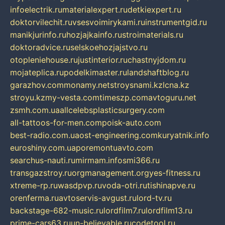
infoelectrik.ru
materialexpert.ru
detkiexpert.ru
doktorvilechit.ru
vsesvoimirykami.ru
instrumentgid.ru
manikjurinfo.ru
hozjajkainfo.ru
stroimaterials.ru
doktoradvice.ru
selskoehozjajstvo.ru
otopleniehouse.ru
justinterior.ru
chastnyjdom.ru
mojateplica.ru
podelkimaster.ru
landshaftblog.ru
garazhov.com
monamy.net
stroysnami.kz
lcna.kz
stroyu.kz
my-vesta.com
timeszp.com
avtoguru.net
zsmh.com.ua
allcelebsplasticsurgery.com
all-tattoos-for-men.com
poisk-auto.com
best-radio.com.ua
ost-engineering.com
kuryatnik.info
euroshiny.com.ua
poremontuavto.com
searchus-nauti.ru
mirmam.info
smi366.ru
transgazstroy.ru
orgmanagement.org
yes-fitness.ru
xtreme-rp.ru
wasdpvp.ru
voda-otri.ru
tishinapve.ru
orenferma.ru
avtoservis-avgust.ru
lord-tv.ru
backstage-682-music.ru
lordfilm7.ru
lordfilm13.ru
prime-cars63.ru
un-believable.ru
codetool.ru