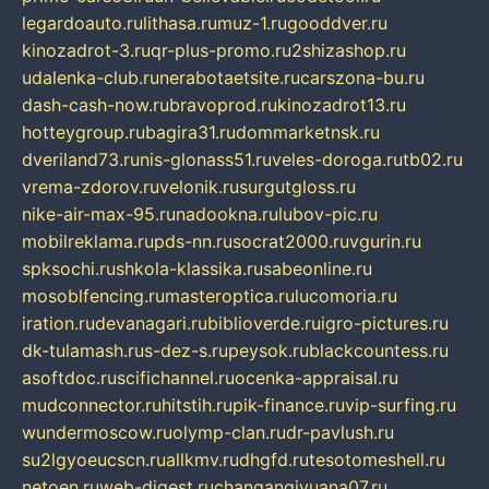
legardoauto.ru
lithasa.ru
muz-1.ru
gooddver.ru
kinozadrot-3.ru
qr-plus-promo.ru
2shizashop.ru
udalenka-club.ru
nerabotaetsite.ru
carszona-bu.ru
dash-cash-now.ru
bravoprod.ru
kinozadrot13.ru
hotteygroup.ru
bagira31.ru
dommarketnsk.ru
dveriland73.ru
nis-glonass51.ru
veles-doroga.ru
tb02.ru
vrema-zdorov.ru
velonik.ru
surgutgloss.ru
nike-air-max-95.ru
nadookna.ru
lubov-pic.ru
mobilreklama.ru
pds-nn.ru
socrat2000.ru
vgurin.ru
spksochi.ru
shkola-klassika.ru
sabeonline.ru
mosoblfencing.ru
masteroptica.ru
lucomoria.ru
iration.ru
devanagari.ru
biblioverde.ru
igro-pictures.ru
dk-tulamash.ru
s-dez-s.ru
peysok.ru
blackcountess.ru
asoftdoc.ru
scifichannel.ru
ocenka-appraisal.ru
mudconnector.ru
hitstih.ru
pik-finance.ru
vip-surfing.ru
wundermoscow.ru
olymp-clan.ru
dr-pavlush.ru
su2lgyoeucscn.ru
allkmv.ru
dhgfd.ru
tesotomeshell.ru
netoen.ru
web-digest.ru
changanqiyuana07.ru